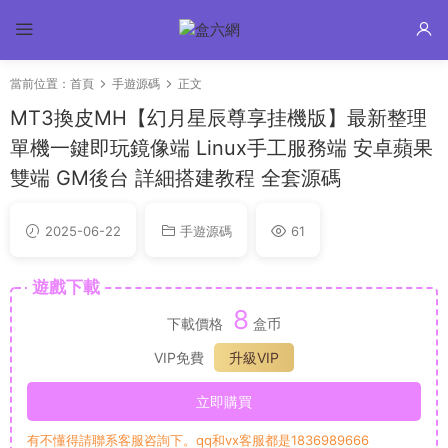
當前位置：
首頁
手遊源碼
正文
MT3換皮MH【幻月星辰尊享挂機版】最新整理
單機一鍵即玩鏡像端 Linux手工服務端 安卓蘋果
雙端 GM後台 詳細搭建教程 全套源碼
2025-06-22
手遊源碼
61
遊戲下載
8
下載價格
盒币
VIP免費
升級VIP
立即購買
有不懂得請聯系客服咨詢下。qq和vx客服都是1836989666