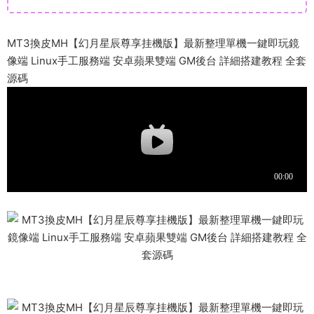
MT3換皮MH【幻月星辰尊享挂機版】最新整理單機一鍵即玩鏡
像端 Linux手工服務端 安卓蘋果雙端 GM後台 詳細搭建教程 全套
源碼