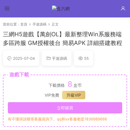
當前位置：
首頁
手遊源碼
正文
三網H5遊戲【萬劍OL】最新整理Win系服務端
多區跨服 GM授權後台 簡易APK 詳細搭建教程
2025-07-04
手遊源碼
55
遊戲下載
8
下載價格
盒币
VIP免費
升級VIP
立即購買
有不懂得請聯系客服咨詢下。qq和vx客服都是1836989666