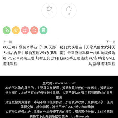
0
0
上一篇
下一篇
XO三端引擎傳奇手遊【1.80天影
經典武俠端遊【天龍八部之武神天
大極品合擊】最新整理Win系服務
龍】最新整理單機一鍵即玩鏡像端
端 PC安卓蘋果三端 加密工具 詳細
Linux手工服務端 PC客戶端 GM工
搭建教程
具 詳細搭建教程
盒六網 - www.he6.net
本站不以盈利爲目的，主要爲公益營運，贊助隻是我們的一種形式，贊助完全
是自願性，本站不存在任何強制性收費。大家所贊助的費用都用來網站的日常
維護
資源版權免責聲明：本站不制作任何作品，所有資源收集于互聯網分享，僅供
學習交流，請勿傳播，請使用者在24小時内卸載删除。
如有涉及侵權糾紛，收集的作品侵犯了您的權益，請您來信告知，本站将應您
的要求下架并删除處理 郵件：bv@live.ph