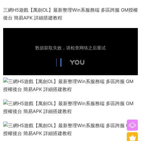
三網H5遊戲【萬劍OL】最新整理Win系服務端 多區跨服 GM授權
後台 簡易APK 詳細搭建教程