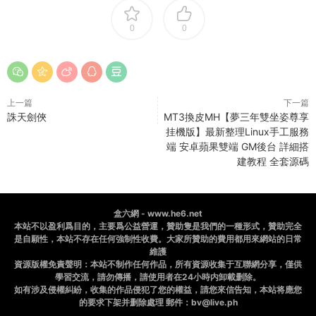
0
0
上一篇
下一篇
誅天劍俠
MT3換皮MH【夢三年雙坐姿尊享
挂機版】最新整理Linux手工服務
端 安卓蘋果雙端 GM後台 詳細搭
建教程 全套源碼
盒六網 - www.he6.net
本站不以盈利爲目的，主要爲公益營運，贊助隻是我們的一種形式，贊助完全
是自願性，本站不存在任何強制性收費。大家所贊助的費用都用來網站的日常
維護
資源版權免責聲明：本站不制作任何作品，所有資源收集于互聯網分享，僅供
學習交流，請勿傳播，請使用者在24小時内卸載删除。
如有涉及侵權糾紛，收集的作品侵犯了您的權益，請您來信告知，本站将應您
的要求下架并删除處理 郵件：bv@live.ph