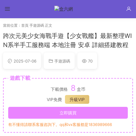
當前位置：
首頁
手遊源碼
正文
跨次元美少女海戰手遊【少女戰艦】最新整理WI
N系半手工服務端 本地注冊 安卓 詳細搭建教程
2025-07-06
手遊源碼
70
遊戲下載
8
下載價格
盒币
VIP免費
升級VIP
立即購買
有不懂得請聯系客服咨詢下。qq和vx客服都是1836989666