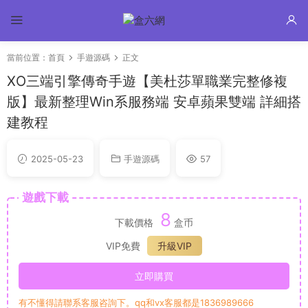
當前位置：
首頁
手遊源碼
正文
XO三端引擎傳奇手遊【美杜莎單職業完整修複
版】最新整理Win系服務端 安卓蘋果雙端 詳細搭
建教程
2025-05-23
手遊源碼
57
遊戲下載
8
下載價格
盒币
VIP免費
升級VIP
立即購買
有不懂得請聯系客服咨詢下。qq和vx客服都是1836989666