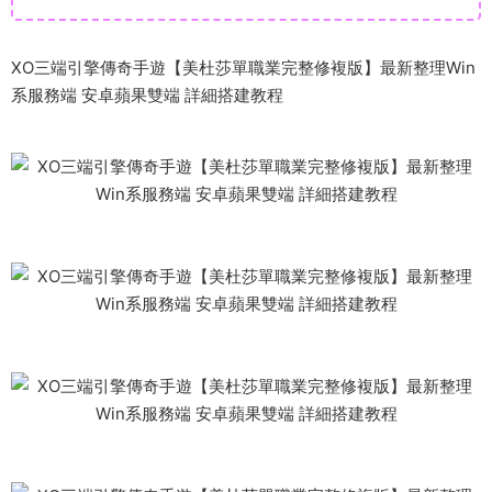
XO三端引擎傳奇手遊【美杜莎單職業完整修複版】最新整理Win
系服務端 安卓蘋果雙端 詳細搭建教程