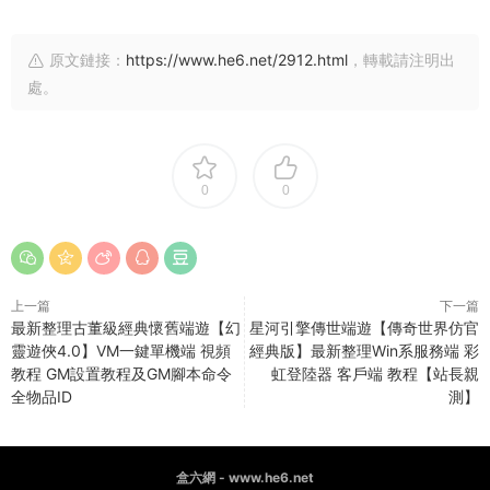
原文鏈接：
https://www.he6.net/2912.html
，轉載請注明出
處。
0
0
上一篇
下一篇
最新整理古董級經典懷舊端遊【幻
星河引擎傳世端遊【傳奇世界仿官
靈遊俠4.0】VM一鍵單機端 視頻
經典版】最新整理Win系服務端 彩
教程 GM設置教程及GM腳本命令
虹登陸器 客戶端 教程【站長親
全物品ID
測】
盒六網 - www.he6.net