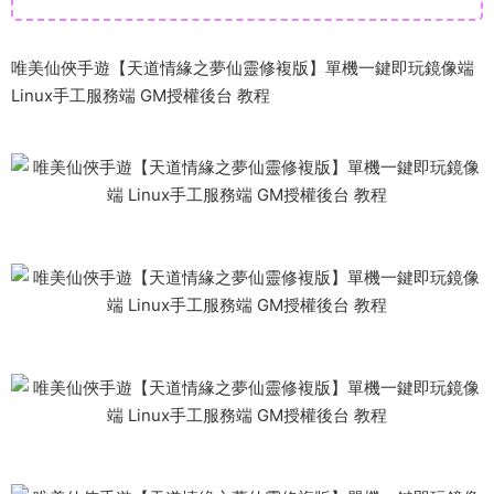
唯美仙俠手遊【天道情緣之夢仙靈修複版】單機一鍵即玩鏡像端
Linux手工服務端 GM授權後台 教程