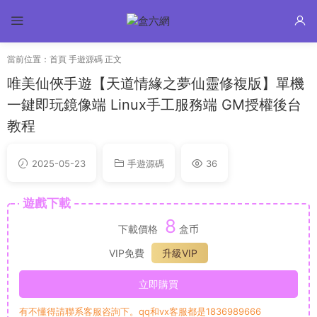
當前位置：
首頁
手遊源碼
正文
唯美仙俠手遊【天道情緣之夢仙靈修複版】單機
一鍵即玩鏡像端 Linux手工服務端 GM授權後台
教程
2025-05-23
手遊源碼
36
遊戲下載
8
下載價格
盒币
VIP免費
升級VIP
立即購買
有不懂得請聯系客服咨詢下。qq和vx客服都是1836989666