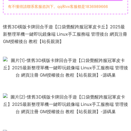
有不懂得請聯系客服咨詢下。qq和vx客服都是1836989666
懷舊3D橫版卡牌回合手遊【口袋覺醒跨服冠軍皮卡丘】2025最
新整理單機一鍵即玩鏡像端 Linux手工服務端 管理後台 網頁注冊
GM授權後台 教程【站長親測】