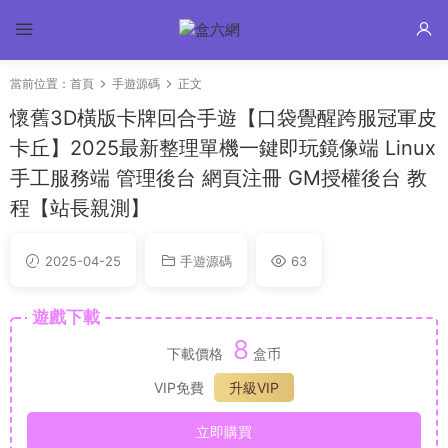
當前位置：
首頁
手遊源碼
正文
懷舊3D橫版卡牌回合手遊【口袋覺醒跨服冠軍皮
卡丘】2025最新整理單機一鍵即玩鏡像端 Linux
手工服務端 管理後台 網頁注冊 GM授權後台 教
程【站長親測】
2025-04-25
手遊源碼
63
遊戲下載
8
下載價格
盒币
VIP免費
升級VIP
立即購買