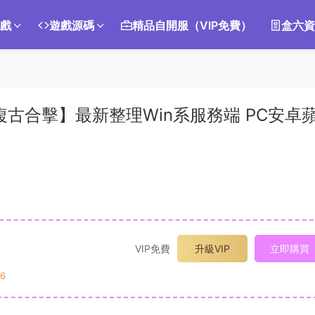
遊戲
遊戲源碼
精品自開服（VIP免費）
盒六資
複古合擊】最新整理Win系服務端 PC安卓
VIP免費
升級VIP
立即購買
6