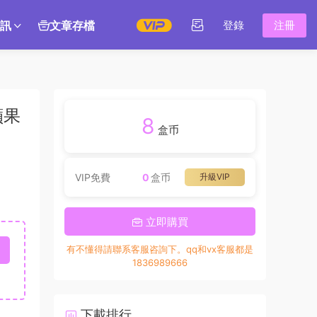
訊
文章存檔
登錄
注冊
蘋果
8
盒币
VIP免費
0
盒币
升級VIP
立即購買
有不懂得請聯系客服咨詢下。qq和vx客服都是
1836989666
下載排行