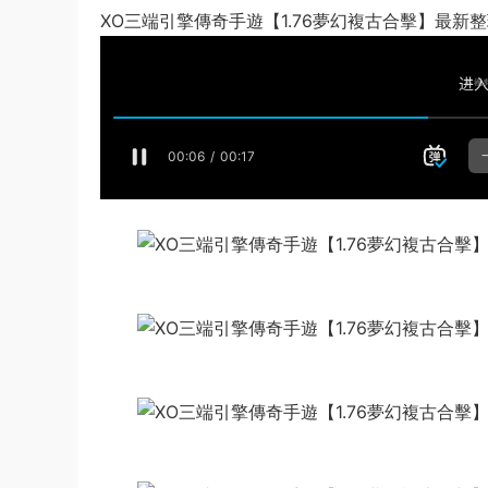
XO三端引擎傳奇手遊【1.76夢幻複古合擊】最新整