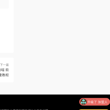
下一篇
端 前
建教程
升級了 加盟人