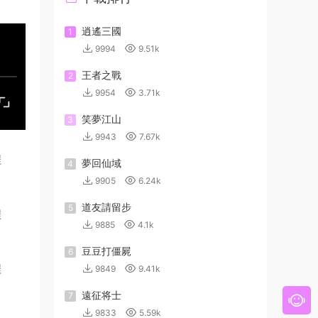
逍遙三國
1
9994
9.51k
王者之戰
2
9954
3.71k
笑夢江山
3
9943
7.67k
夢回仙域
4
9905
6.24k
道友請留步
5
9885
4.1k
豆豆打僵屍
6
9849
9.41k
遠征将士
7
9833
5.59k