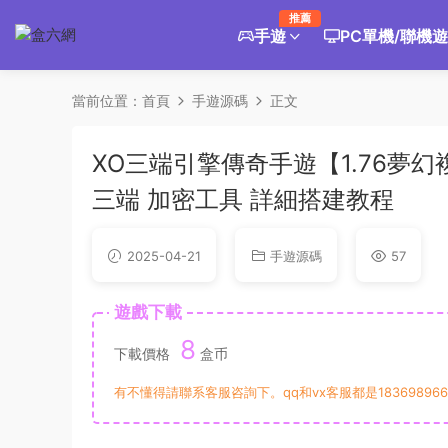
推薦
手遊
PC單機/聯機
當前位置：
首頁
手遊源碼
正文
XO三端引擎傳奇手遊【1.76夢幻
三端 加密工具 詳細搭建教程
2025-04-21
手遊源碼
57
遊戲下載
8
下載價格
盒币
有不懂得請聯系客服咨詢下。qq和vx客服都是183698966