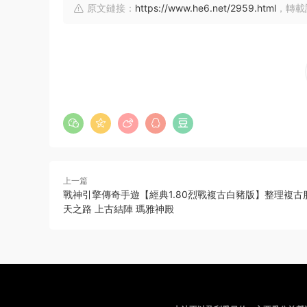
原文鏈接：
https://www.he6.net/2959.html
，轉載
上一篇
戰神引擎傳奇手遊【經典1.80烈戰複古白豬版】整理複古
天之路 上古結陣 瑪雅神殿