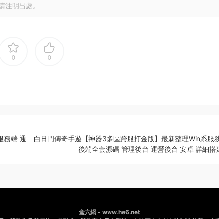
請注明出處。
0
0
服務端 通
白日門傳奇手遊【神器3多區跨服打金版】最新整理Win系服務
後端全套源碼 管理後台 運營後台 安卓 詳細搭
盒六網 - www.he6.net