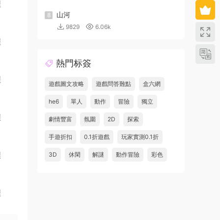
山河
8
9829
6.06k
熱門标簽
遊戲圖文攻略
遊戲問答難點
盒六網
he6
單人
動作
冒險
獨立
劇情豐富
氛圍
2D
探索
手遊折扣
0.1折遊戲
玩家實測0.1折
3D
休閑
解謎
動作冒險
彩色