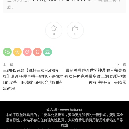
處。
0
0
上一篇
下一篇
三網H5遊戲【鐵杆三國H5内購
最新整理傳奇世界神農假人完美修
版】最新整理單機一鍵即玩鏡像端
複端任務完整爆率微上調 隐盟視頻
Linux手工服務端 GM後台 詳細搭
教程 完整補丁登錄器
建教程
盒六網 - www.he6.net
本站不以盈利爲目的，主要爲公益營運，贊助隻是我們的一種形式，贊助完全
是自願性，本站不存在任何強制性收費。大家所贊助的費用都用來網站的日常
維護