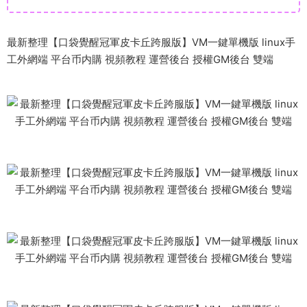
最新整理【口袋覺醒冠軍皮卡丘跨服版】VM一鍵單機版 linux手
工外網端 平台币内購 視頻教程 運營後台 授權GM後台 雙端