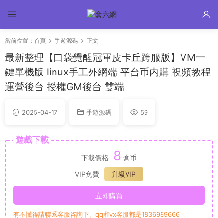
當前位置：
首頁
手遊源碼
正文
最新整理【口袋覺醒冠軍皮卡丘跨服版】VM一
鍵單機版 linux手工外網端 平台币内購 視頻教程
運營後台 授權GM後台 雙端
2025-04-17
手遊源碼
59
遊戲下載
8
下載價格
盒币
VIP免費
升級VIP
立即購買
有不懂得請聯系客服咨詢下。qq和vx客服都是1836989666