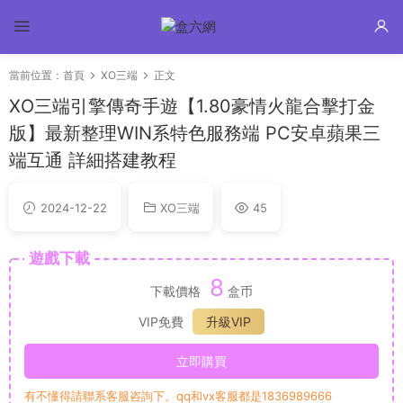
當前位置：
首頁
XO三端
正文
XO三端引擎傳奇手遊【1.80豪情火龍合擊打金
版】最新整理WIN系特色服務端 PC安卓蘋果三
端互通 詳細搭建教程
2024-12-22
XO三端
45
遊戲下載
8
下載價格
盒币
VIP免費
升級VIP
立即購買
有不懂得請聯系客服咨詢下。qq和vx客服都是1836989666