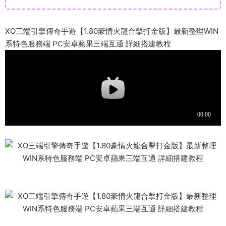
XO三端引擎傳奇手遊【1.80豪情火龍合擊打金版】最新整理WIN
系特色服務端 PC安卓蘋果三端互通 詳細搭建教程