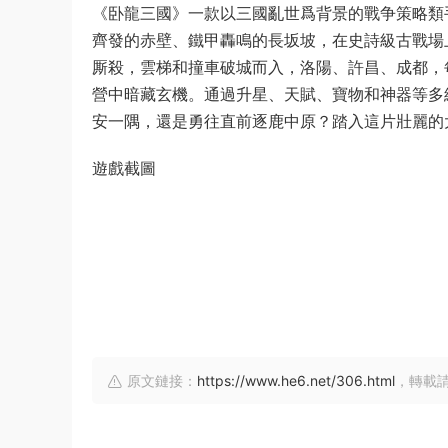
《卧龍三國》一款以三國亂世爲背景的戰争策略類
齊發的赤壁、鐵甲轟鳴的長坂坡，在史詩級古戰場
厮殺，雲梯和撞車破城而入，洛陽、許昌、成都，
營中暗藏玄機。通過升星、天賦、寶物和神器等多
安一隅，還是勇往直前逐鹿中原？踏入這片壯麗的
遊戲截圖
原文鏈接：
https://www.he6.net/306.html
，轉載