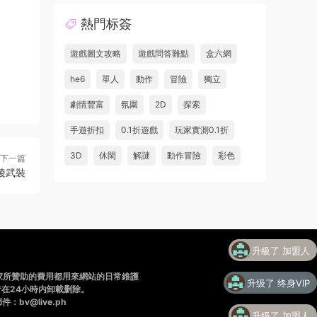
熱門标簽
遊戲圖文攻略
遊戲問答難點
盒六網
he6
單人
動作
冒險
獨立
劇情豐富
氛圍
2D
探索
手遊折扣
0.1折遊戲
玩家實測0.1折
3D
休閑
解謎
動作冒險
彩色
下一篇
陵武裝
升級了 加盟人
家所贊助的費用都用來網站的日常維護
升级了 终身VIP
在24小時内卸載删除。
v@live.ph
升级了 加盟人