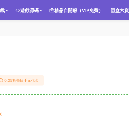
遊戲
遊戲源碼
精品自開服（VIP免費）
盒六資
0.05折每日千元代金
6