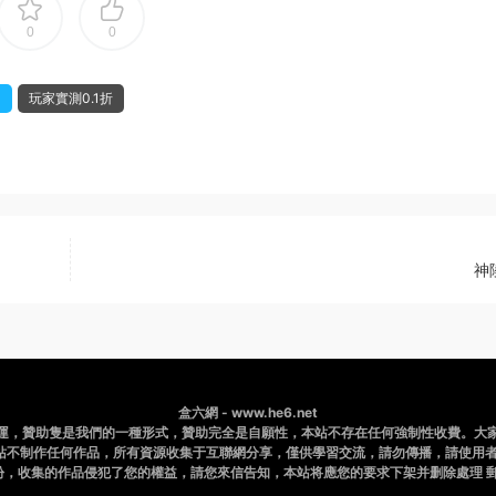
0
0
扣
玩家實測0.1折
神
盒六網 - www.he6.net
運，贊助隻是我們的一種形式，贊助完全是自願性，本站不存在任何強制性收費。大
站不制作任何作品，所有資源收集于互聯網分享，僅供學習交流，請勿傳播，請使用者
，收集的作品侵犯了您的權益，請您來信告知，本站将應您的要求下架并删除處理 郵件：b