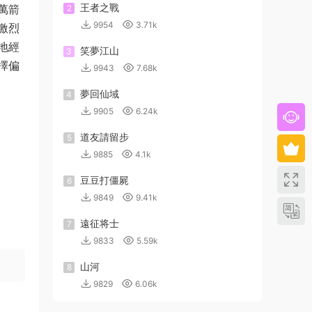
王者之戰
萬箭
2
9954
3.71k
激烈
地經
笑夢江山
3
擇偏
9943
7.68k
夢回仙域
4
9905
6.24k
道友請留步
5
9885
4.1k
豆豆打僵屍
6
9849
9.41k
遠征将士
7
9833
5.59k
山河
8
9829
6.06k