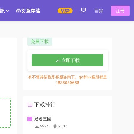
訊
文章存檔
登錄
注冊
免費下載
立即下載
有不懂得請聯系客服咨詢下。qq和vx客服都是
1836989666
下載排行
逍遙三國
1
9994
9.51k