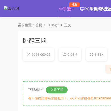
推薦
手遊
PC單機/聯機
當前位置：
首頁
0.05折
正文
卧龍三國
2026-03-09
0.05折
6.85k
下載地址1
立即下載
有不懂得請聯系客服咨詢下。qq和vx客服都是183698966