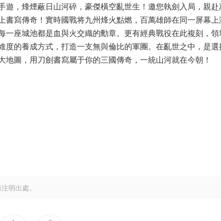
手遊，烽煙蔽日山河碎，豪傑橫空亂世生！邀您執劍入局，親赴
上書寫傳奇！實時國戰将九州烽火點燃，百萬雄師在同一屏幕上
每一座城池都是血與火交織的勳章。更有經典戰役在此複刻，領
維度的養成方式，打造一支無與倫比的軍團。在亂世之中，是選
大地圖，用刀劍書寫屬于你的三國傳奇，一統山河就在今朝！
請注明出處。