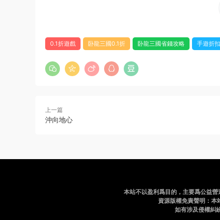
0.1折遊戲
卧龍三國0.1折
卧龍三國省錢攻略
手遊折
上一篇
沖向地心
本站不以盈利爲目的，主要爲公益營
資源版權免責聲明：本
如有涉及侵權糾紛