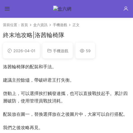
當前位置：
首頁
盒六資訊
手機遊戲
正文
終末地攻略|洛茜輪椅隊
2026-04-01
手機遊戲
59
洛茜輪椅隊的配裝和手法。
建議主控餘燼，帶破碎君王打失衡。
啓動上，可以選擇挨打觸發連攜，也可以直接戰技起手。累計四
層破防，使用管理員戰技消耗。
配裝放在圖一，替換選擇放在之後圖片中，大家可以自行搭配。
我們之後攻略再見。