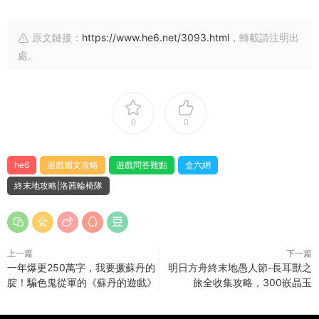
原文鏈接：
https://www.he6.net/3093.html
，轉載請注明出
處。
0
0
he6
遊戲圖文攻略
遊戲問答難點
盒六網
終末地攻略|洛茜輪椅隊
上一篇
下一篇
一年爆更250萬字，我要撅蘇丹的
明日方舟終末地愚人節-長耳獸之
腚！騙色鬼從軍的《蘇丹的遊戲》
旅全收集攻略，300嵌晶玉