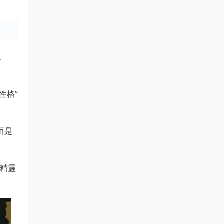
鏡
性格”
而是
是精靈