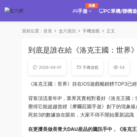
推薦
手遊
PC單機/聯機
當前位置：
首頁
盒六資訊
手機遊戲
正文
到底是誰在給《洛克王國：世界
2026-04-01
手機遊戲
54
《洛克王國：世界》挂在iOS遊戲暢銷榜TOP3
背靠頂流童年IP，業界其實相對看好《洛克王國：
覺得它能超越曾經《摩爾莊園手遊》創下的現象級成
死前3的數據放在眼前，大家不得不開始重新認識
在更擅長做長青大DAU産品的騰訊手中，《洛克