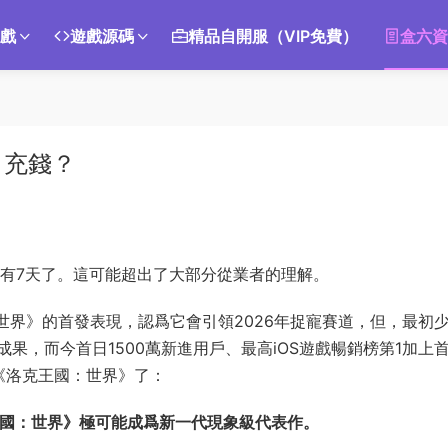
遊戲
遊戲源碼
精品自開服（VIP免費）
盒六資
》充錢？
已經有7天了。這可能超出了大部分從業者的理解。
世界》的首發表現，認爲它會引領2026年捉寵賽道，但，最初
果，而今首日1500萬新進用戶、最高iOS遊戲暢銷榜第1加上
《洛克王國：世界》了：
王國：世界》極可能成爲新一代現象級代表作。