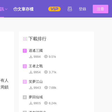
訊
文章存檔
登錄
注冊
下載排行
逍遙三國
1
9994
9.51k
王者之戰
2
9954
3.71k
少有人
笑夢江山
3
首周鎖
9943
7.68k
夢回仙域
4
9905
6.24k