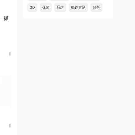
3D
休閑
解謎
動作冒險
彩色
一抓