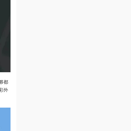
夥都
彩外