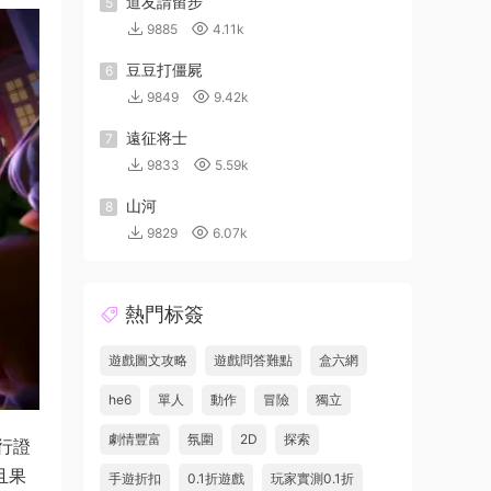
道友請留步
5
9885
4.11k
豆豆打僵屍
6
9849
9.42k
遠征将士
7
9833
5.59k
山河
8
9829
6.07k
熱門标簽
遊戲圖文攻略
遊戲問答難點
盒六網
he6
單人
動作
冒險
獨立
劇情豐富
氛圍
2D
探索
行證
且果
手遊折扣
0.1折遊戲
玩家實測0.1折