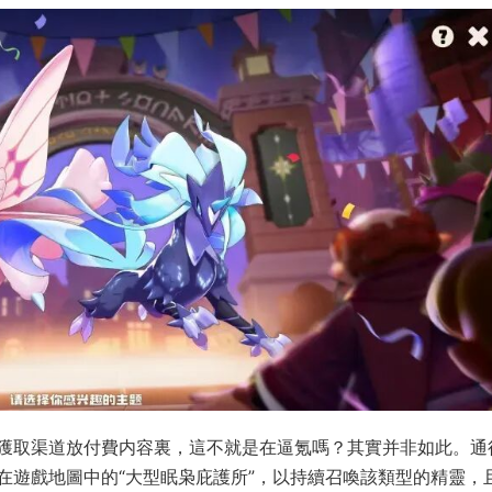
獲取渠道放付費内容裏，這不就是在逼氪嗎？其實并非如此。通
在遊戲地圖中的“大型眠枭庇護所”，以持續召喚該類型的精靈，