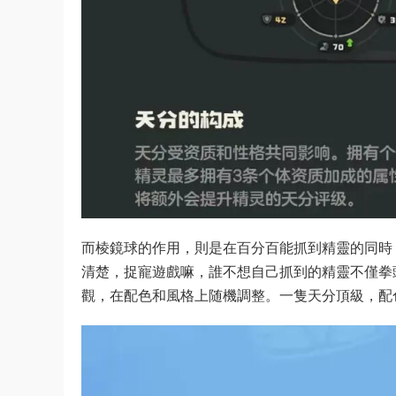
而棱鏡球的作用，則是在百分百能抓到精靈的同時
清楚，捉寵遊戲嘛，誰不想自己抓到的精靈不僅拳
觀，在配色和風格上随機調整。一隻天分頂級，配