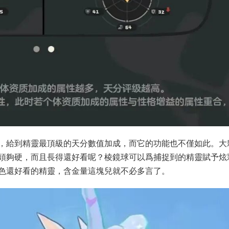
，給到精靈最頂級的天分數值加成，而它的功能也不僅如此。大
頭夠硬，而且長得還好看呢？棱鏡球可以爲捕捉到的精靈賦予炫
色還好看的精靈，含金量這塊兒就不必多言了。