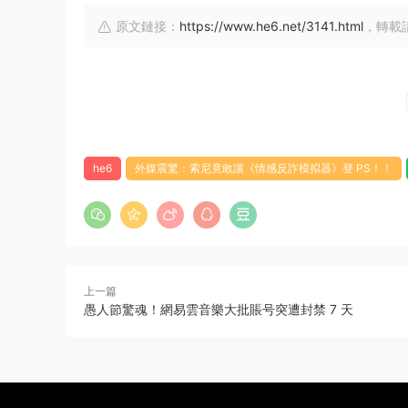
原文鏈接：
https://www.he6.net/3141.html
，轉載
he6
外媒震驚：索尼竟敢讓《情感反詐模拟器》登 PS！！
上一篇
愚人節驚魂！網易雲音樂大批賬号突遭封禁 7 天