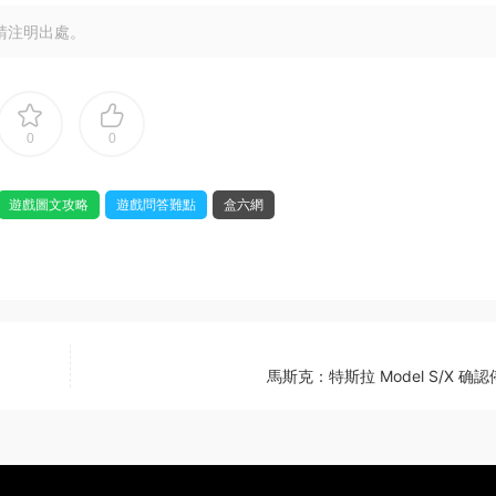
請注明出處。
0
0
遊戲圖文攻略
遊戲問答難點
盒六網
馬斯克：特斯拉 Model S/X 确