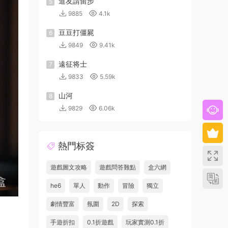
道友請留步
5
9885
4.1k
豆豆打僵屍
6
9849
9.41k
遠征将士
7
9833
5.59k
山河
8
9829
6.06k
熱門标簽
遊戲圖文攻略
遊戲問答難點
盒六網
he6
單人
動作
冒險
獨立
劇情豐富
氛圍
2D
探索
手遊折扣
0.1折遊戲
玩家實測0.1折