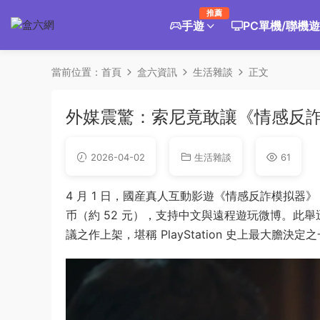
推薦
手遊
PC單機/聯機
當前位置：
首頁
盒六資訊
生活雜談
正文
外媒震驚：索尼竟敢讓《情感反詐
2026-04-02
生活雜談
61
4 月 1 日，國産真人互動影遊《情感反詐模拟器》（
币（約 52 元），支持中文與遠程遊玩微博。此舉迅
議之作上架，堪稱 PlayStation 史上最大膽決定之