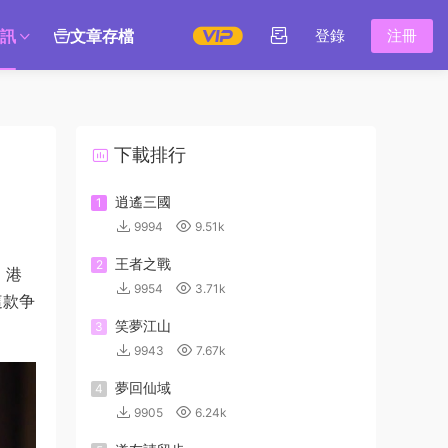
訊
文章存檔
登錄
注冊
下載排行
逍遙三國
1
9994
9.51k
王者之戰
2
 港
9954
3.71k
這款争
笑夢江山
3
9943
7.67k
夢回仙域
4
9905
6.24k