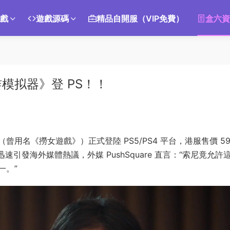
遊戲
遊戲源碼
精品自開服（VIP免費）
盒六資
模拟器》登 PS！！
曾用名《撈女遊戲》）正式登陸 PS5/PS4 平台，港服售價 59
速引發海外媒體熱議，外媒 PushSquare 直言：“索尼竟允許
一。”