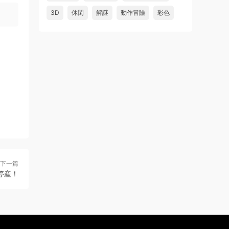
3D
休閑
解謎
動作冒險
彩色
下一篇
認停産！