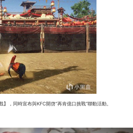
】，同時宣布與KFC開啓“再肯億口挑戰”聯動活動。