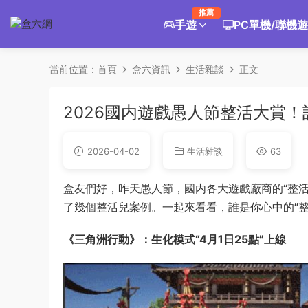
推薦
手遊
PC單機/聯機
當前位置：
首頁
盒六資訊
生活雜談
正文
2026國内遊戲愚人節整活大賞
2026-04-02
生活雜談
63
盒友們好，昨天愚人節，國内各大遊戲廠商的“整
了幾個整活兒案例。一起來看看，誰是你心中的“整
《三角洲行動》：生化模式“4月1日25點”上線