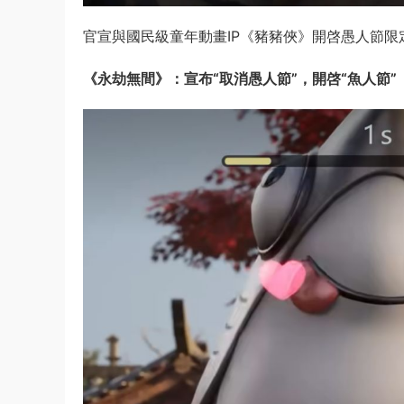
官宣與國民級童年動畫IP《豬豬俠》開啓愚人節
《永劫無間》：宣布“取消愚人節”，開啓“魚人節”