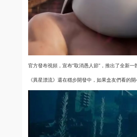
官方發布視頻，宣布“取消愚人節”，推出了全新一
《異星漂流》還在穩步開發中，如果盒友們看的開心