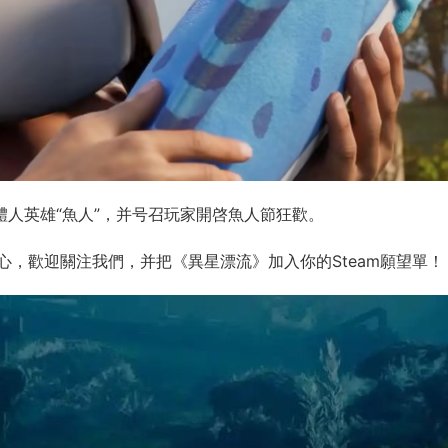
體人英雄“魚人”，并号召玩家開啓魚人節狂歡。
，歡迎關注我們，并把《異星漂流》加入你的Steam願望單！