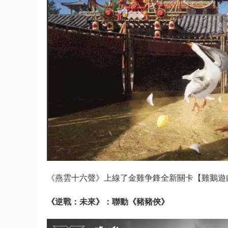
《燕雲十六聲》上線了金雞争鋒全新關卡【雞鵝遊戲
《逆戰：未來》：聯動《豬豬俠》