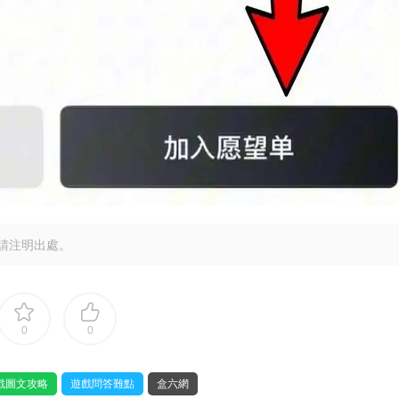
請注明出處。
0
0
戲圖文攻略
遊戲問答難點
盒六網