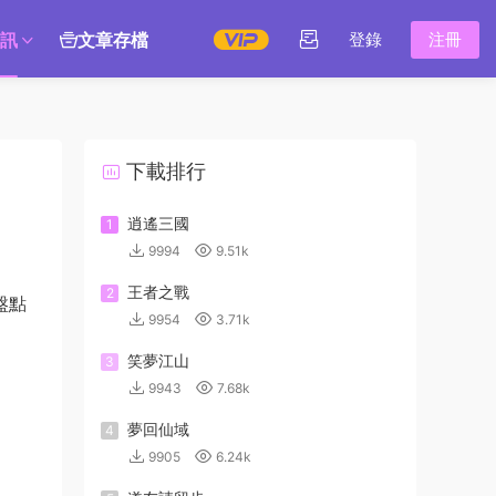
訊
文章存檔
登錄
注冊
下載排行
逍遙三國
1
9994
9.51k
王者之戰
2
盤點
9954
3.71k
笑夢江山
3
9943
7.68k
夢回仙域
4
9905
6.24k