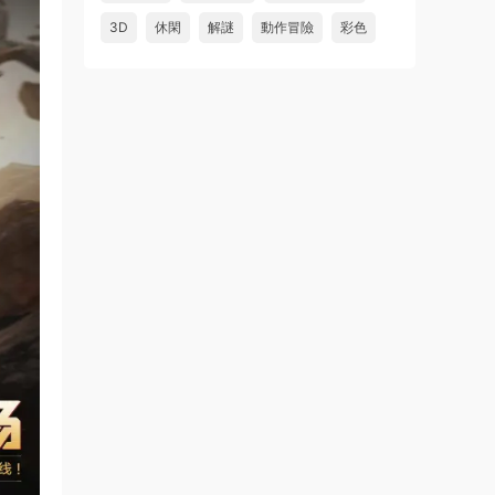
3D
休閑
解謎
動作冒險
彩色