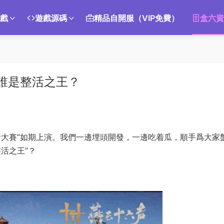
遊戲
遊戲源碼
精品自開服（VIP免費）
盒六資
！誰是整活之王？
活大賽”如期上演。我們一邊埋頭開發，一邊吃着瓜，順手爲大家
活之王”？