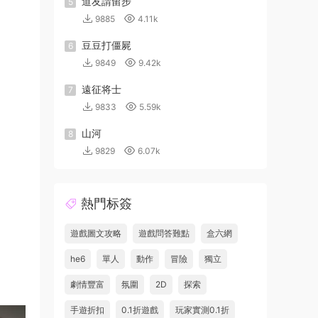
道友請留步
5
9885
4.11k
豆豆打僵屍
6
9849
9.42k
遠征将士
7
9833
5.59k
山河
8
9829
6.07k
熱門标簽
遊戲圖文攻略
遊戲問答難點
盒六網
he6
單人
動作
冒險
獨立
劇情豐富
氛圍
2D
探索
手遊折扣
0.1折遊戲
玩家實測0.1折