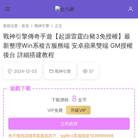
當前位置：
首頁
戰神引擎
正文
戰神引擎傳奇手遊【起源雷霆白豬3免授權】最
新整理Win系複古服務端 安卓蘋果雙端 GM授權
後台 詳細搭建教程
2024-12-03
戰神引擎
57
遊戲下載
8
下載價格
盒币
VIP免費
升級VIP
立即購買
有不懂得請聯系客服咨詢下。qq和vx客服都是1836989666