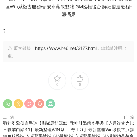
?
原文鏈接：
https://www.he6.net/3177.html
，轉載請注明出
處。
0
0
上一篇
下一篇
戰神引擎傳奇手遊【嘟嘟原始沉默
戰神引擎傳奇手遊【赤月複古之比
三職業白豬3.1】最新整理WIN系
奇山莊】最新整理Win系複古服務
特色服務端 安卓蘋果雙端 GM授權
端 安卓蘋果雙端 GM授權物品後台