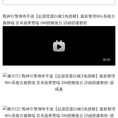
戰神引擎傳奇手遊【起源雷霆白豬3免授權】最新整理Win系複古
服務端 安卓蘋果雙端 GM授權後台 詳細搭建教程