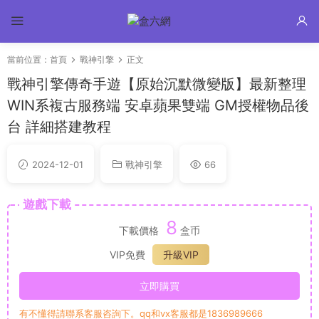
當前位置：
首頁
戰神引擎
正文
戰神引擎傳奇手遊【原始沉默微變版】最新整理
WIN系複古服務端 安卓蘋果雙端 GM授權物品後
台 詳細搭建教程
2024-12-01
戰神引擎
66
遊戲下載
8
下載價格
盒币
VIP免費
升級VIP
立即購買
有不懂得請聯系客服咨詢下。qq和vx客服都是1836989666