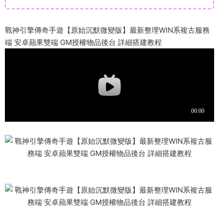
戰神引擎傳奇手遊【原始沉默微變版】最新整理WIN系複古服務
端 安卓蘋果雙端 GM授權物品後台 詳細搭建教程