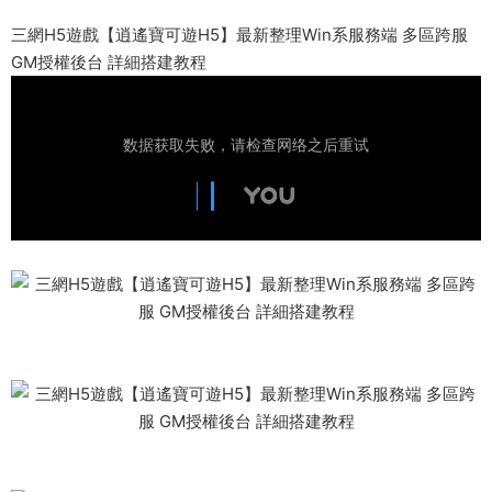
三網H5遊戲【逍遙寶可遊H5】最新整理Win系服務端 多區跨服
GM授權後台 詳細搭建教程