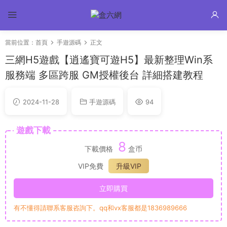
當前位置：
首頁
手遊源碼
正文
三網H5遊戲【逍遙寶可遊H5】最新整理Win系
服務端 多區跨服 GM授權後台 詳細搭建教程
2024-11-28
手遊源碼
94
遊戲下載
8
下載價格
盒币
VIP免費
升級VIP
立即購買
有不懂得請聯系客服咨詢下。qq和vx客服都是1836989666