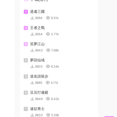
逍遙三國
1
9994
9.51k
王者之戰
2
9954
3.71k
笑夢江山
3
9943
7.68k
夢回仙域
4
9905
6.24k
道友請留步
5
9885
4.11k
豆豆打僵屍
6
9849
9.42k
遠征将士
7
9833
5.59k