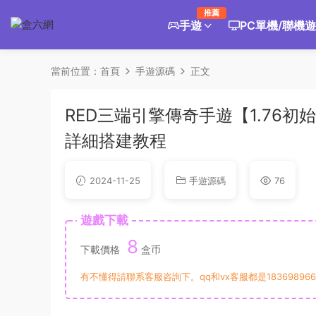
推薦
手遊
PC單機/聯機
當前位置：
首頁
手遊源碼
正文
RED三端引擎傳奇手遊【1.76初
詳細搭建教程
2024-11-25
手遊源碼
76
遊戲下載
8
下載價格
盒币
有不懂得請聯系客服咨詢下。qq和vx客服都是183698966