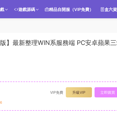
遊戲
遊戲源碼
精品自開服（VIP免費）
盒六資
始版】最新整理WIN系服務端 PC安卓蘋果
VIP免費
升級VIP
立即購買
6