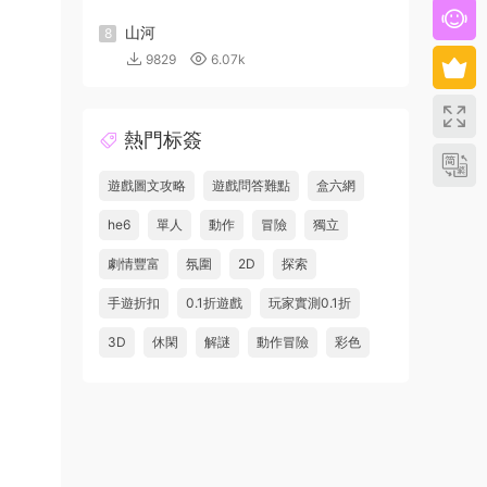
山河
8
9829
6.07k
熱門标簽
遊戲圖文攻略
遊戲問答難點
盒六網
he6
單人
動作
冒險
獨立
劇情豐富
氛圍
2D
探索
手遊折扣
0.1折遊戲
玩家實測0.1折
3D
休閑
解謎
動作冒險
彩色