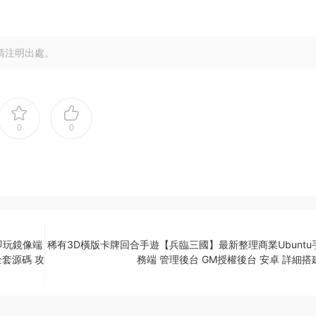
請注明出處。
0
0
即玩鏡像端
稀有3D橫版卡牌回合手遊【兵臨三國】最新整理商業Ubuntu
全套源碼 攻
務端 管理後台 GM授權後台 安卓 詳細搭