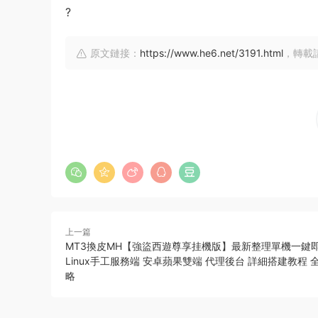
?
原文鏈接：
https://www.he6.net/3191.html
，轉載
上一篇
MT3換皮MH【強盜西遊尊享挂機版】最新整理單機一鍵
Linux手工服務端 安卓蘋果雙端 代理後台 詳細搭建教程 
略