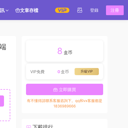
訊
文章存檔
登錄
注冊
三端
8
盒币
VIP免費
0
盒币
升級VIP
立即購買
有不懂得請聯系客服咨詢下。qq和vx客服都是
1836989666
下載排行