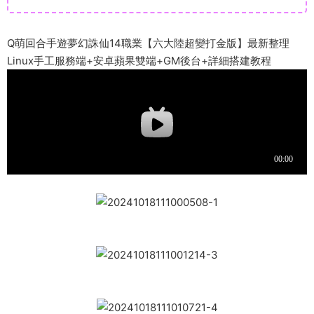
Q萌回合手遊夢幻誅仙14職業【六大陸超變打金版】最新整理
Linux手工服務端+安卓蘋果雙端+GM後台+詳細搭建教程