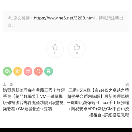
原文鏈接：
https://www.he6.net/3208.html
，轉載請注明出
處。
0
0
上一篇
下一篇
隐盟最新整理稀有典藏三國卡牌類
三網H5遊戲【奇迹H5之卓越之境
手遊【萌鬥魏蜀吳】VM一鍵單機
超變平台币内購版】最新整理單機
版修複後台郵件充值功能+隐盟視
一鍵即玩鏡像端+Linux手工服務端
頻教程+GM運營後台+雙端
+簡易安卓APP+新版GM平台币授
權後台+詳細搭建教程