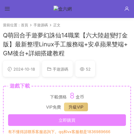
當前位置：
首頁
手遊源碼
正文
Q萌回合手遊夢幻誅仙14職業【六大陸超變打金
版】最新整理Linux手工服務端+安卓蘋果雙端+
GM後台+詳細搭建教程
2024-10-18
手遊源碼
52
遊戲下載
8
下載價格
盒币
VIP免費
升級VIP
立即購買
有不懂得請聯系客服咨詢下。qq和vx客服都是1836989666