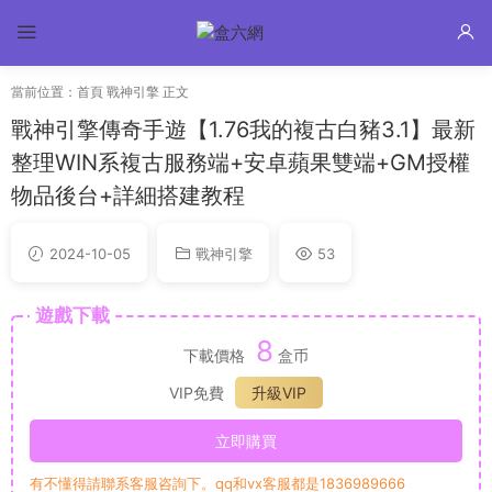
當前位置：
首頁
戰神引擎
正文
戰神引擎傳奇手遊【1.76我的複古白豬3.1】最新
整理WIN系複古服務端+安卓蘋果雙端+GM授權
物品後台+詳細搭建教程
2024-10-05
戰神引擎
53
遊戲下載
8
下載價格
盒币
VIP免費
升級VIP
立即購買
有不懂得請聯系客服咨詢下。qq和vx客服都是1836989666