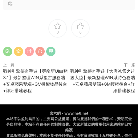
處。
0
0
上一篇
下一篇
戰神引擎傳奇手遊【尋龍新UI白豬
戰神引擎傳奇手遊【大唐冰雪之超
3.1】最新整理WIN系複古服務端
級大陸】最新整理WIN系特色務端
+安卓蘋果雙端+GM授權物品後台
+安卓蘋果雙端+GM授權後台+詳
+詳細搭建教程
細搭建教程
盒六網 - www.he6.net
本站不以盈利爲目的，主要爲公益營運，贊助隻是我們的一種形式，贊助完全
是自願性，本站不存在任何強制性收費。大家所贊助的費用都用來網站的日常
維護
資源版權免責聲明：本站不制作任何作品，所有資源收集于互聯網分享，僅供