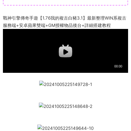
戰神引擎傳奇手遊【1.76我的複古白豬3.1】最新整理WIN系複古
服務端+安卓蘋果雙端+GM授權物品後台+詳細搭建教程