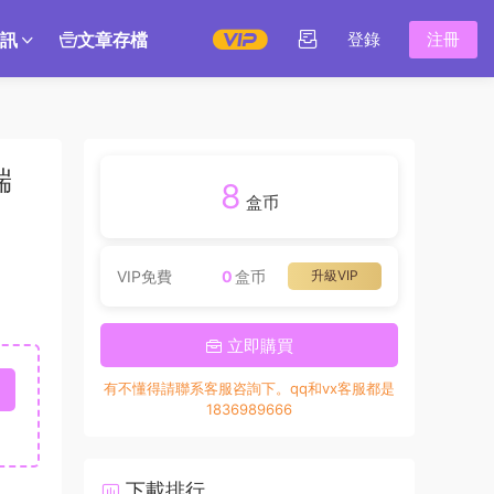
訊
文章存檔
登錄
注冊
端
8
盒币
VIP免費
0
盒币
升級VIP
立即購買
有不懂得請聯系客服咨詢下。qq和vx客服都是
1836989666
下載排行