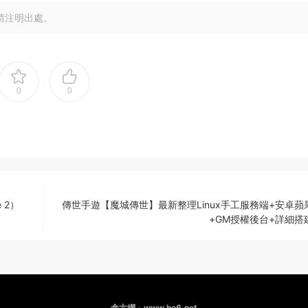
請注明出處。
0
0
e 2）
傳世手遊【魔城傳世】最新整理Linux手工服務端+安卓蘋
+GM授權後台+詳細搭
盒六網 - www.he6.net