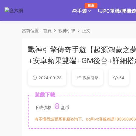
推薦
手遊
PC單機/聯機
當前位置：
首頁
戰神引擎
正文
戰神引擎傳奇手遊【起源鴻蒙之夢
+安卓蘋果雙端+GM後台+詳細
2024-09-28
戰神引擎
64
遊戲下載
8
下載價格
盒币
有不懂得請聯系客服咨詢下。qq和vx客服都是183698966