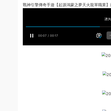
戰神引擎傳奇手遊【起源鴻蒙之夢天火龍單職業】最