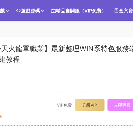
遊戲
遊戲源碼
精品自開服（VIP免費）
盒六資
天火龍單職業】最新整理WIN系特色服務
搭建教程
VIP免費
升級VIP
立即購買
6