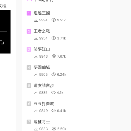
教程
逍遙三國
1
9994
9.51k
王者之戰
2
9954
3.71k
笑夢江山
3
9943
7.67k
夢回仙域
4
9905
6.24k
道友請留步
5
9885
4.1k
豆豆打僵屍
6
9849
9.41k
遠征将士
7
9833
5.59k