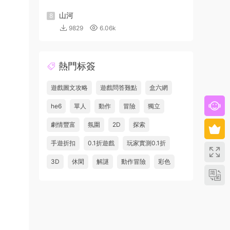
山河
8
9829
6.06k
熱門标簽
遊戲圖文攻略
遊戲問答難點
盒六網
he6
單人
動作
冒險
獨立
劇情豐富
氛圍
2D
探索
手遊折扣
0.1折遊戲
玩家實測0.1折
3D
休閑
解謎
動作冒險
彩色