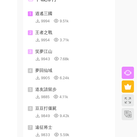
逍遙三國
1
9994
9.51k
王者之戰
2
9954
3.71k
笑夢江山
3
9943
7.68k
夢回仙域
4
9905
6.24k
道友請留步
5
9885
4.11k
豆豆打僵屍
6
9849
9.42k
遠征将士
7
9833
5.59k