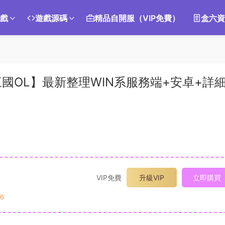
遊戲
遊戲源碼
精品自開服（VIP免費）
盒六資
國OL】最新整理WIN系服務端+安卓+詳
VIP免費
升級VIP
立即購買
6