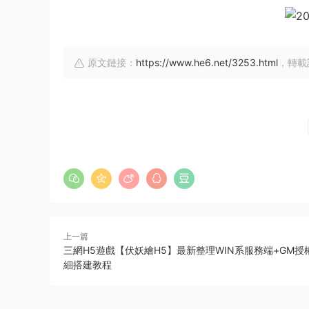
原文鏈接：
https://www.he6.net/3253.html
，轉載
上一篇
三網H5遊戲【伏妖繪H5】最新整理WIN系服務端+GM授
細搭建教程