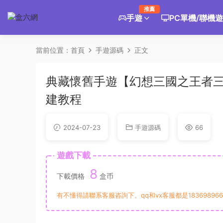
推薦
手遊
PC單機/聯機
當前位置：
首頁
手遊源碼
正文
典藏懷舊手遊【幻想三國之王者三
建教程
2024-07-23
手遊源碼
66
遊戲下載
8
下載價格
盒币
有不懂得請聯系客服咨詢下。qq和vx客服都是183698966