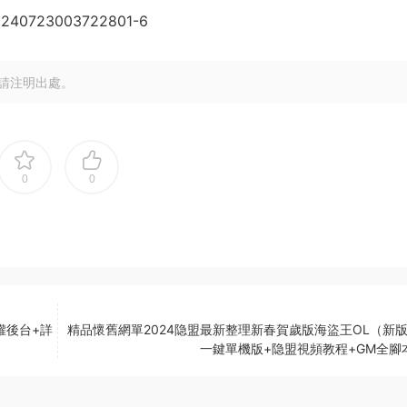
請注明出處。
0
0
權後台+詳
精品懷舊網單2024隐盟最新整理新春賀歲版海盜王OL（新版
一鍵單機版+隐盟視頻教程+GM全腳