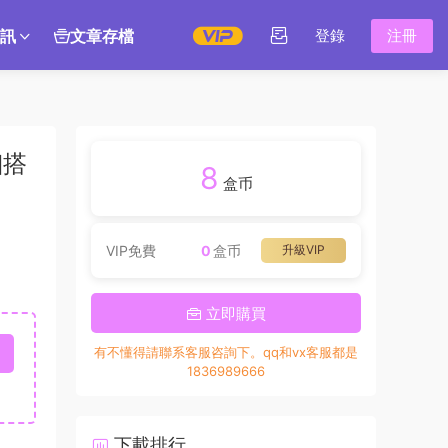
訊
文章存檔
登錄
注冊
細搭
8
盒币
VIP免費
0
盒币
升級VIP
立即購買
有不懂得請聯系客服咨詢下。qq和vx客服都是
1836989666
下載排行