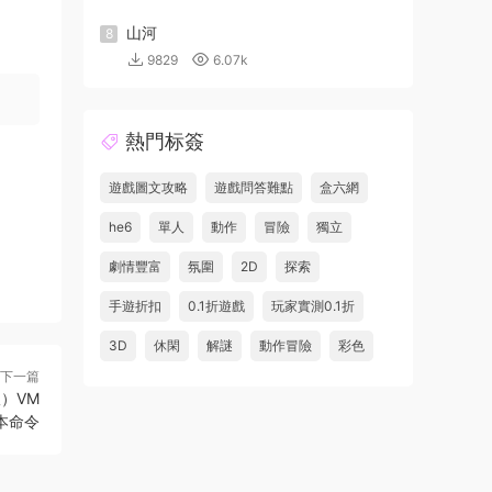
山河
8
9829
6.07k
熱門标簽
遊戲圖文攻略
遊戲問答難點
盒六網
he6
單人
動作
冒險
獨立
劇情豐富
氛圍
2D
探索
手遊折扣
0.1折遊戲
玩家實測0.1折
3D
休閑
解謎
動作冒險
彩色
下一篇
）VM
本命令