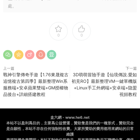
處。
0
0
上一篇
下一篇
戰神引擎傳奇手遊【1.76東晟複古
3D萌萌冒險手遊【仙境傳說.愛如
追憶複古第四季】最新整理Win系
初見RO】最新整理VM一鍵單機版
服務端+安卓蘋果雙端+GM授權物
+Linux手工外網端+安卓端+隐盟
品後台+詳細搭建教程
視頻教程
盒六網 - www.he6.net
本站不以盈利爲目的，主要爲公益營運，贊助隻是我們的一種形式，贊助完全
是自願性，本站不存在任何強制性收費。大家所贊助的費用都用來網站的日常
維護
資源版權免責聲明：本站不制作任何作品，所有資源收集于互聯網分享，僅供