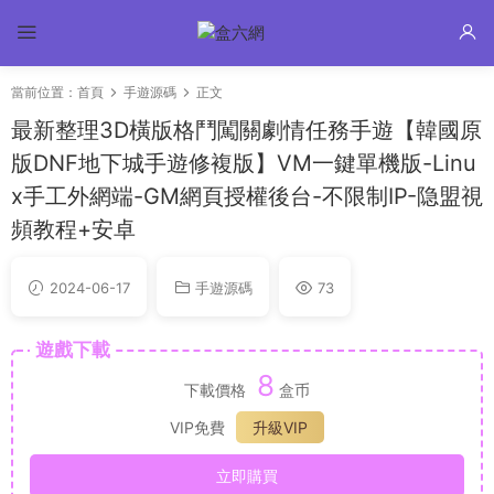
當前位置：
首頁
手遊源碼
正文
最新整理3D橫版格鬥闖關劇情任務手遊【韓國原
版DNF地下城手遊修複版】VM一鍵單機版-Linu
x手工外網端-GM網頁授權後台-不限制IP-隐盟視
頻教程+安卓
2024-06-17
手遊源碼
73
遊戲下載
8
下載價格
盒币
VIP免費
升級VIP
立即購買