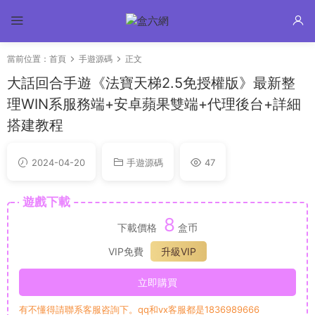
當前位置：
首頁
手遊源碼
正文
大話回合手遊《法寶天梯2.5免授權版》最新整
理WIN系服務端+安卓蘋果雙端+代理後台+詳細
搭建教程
2024-04-20
手遊源碼
47
遊戲下載
8
下載價格
盒币
VIP免費
升級VIP
立即購買
有不懂得請聯系客服咨詢下。qq和vx客服都是1836989666