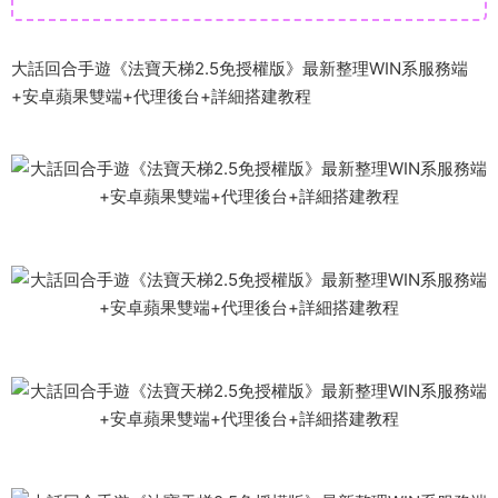
大話回合手遊《法寶天梯2.5免授權版》最新整理WIN系服務端
+安卓蘋果雙端+代理後台+詳細搭建教程