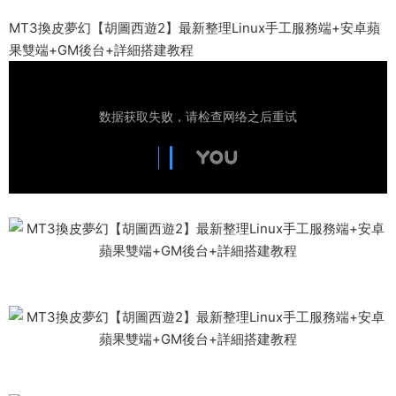
MT3換皮夢幻【胡圖西遊2】最新整理Linux手工服務端+安卓蘋
果雙端+GM後台+詳細搭建教程