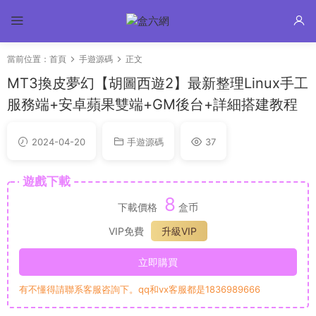
當前位置：
首頁
手遊源碼
正文
MT3換皮夢幻【胡圖西遊2】最新整理Linux手工
服務端+安卓蘋果雙端+GM後台+詳細搭建教程
2024-04-20
手遊源碼
37
遊戲下載
8
下載價格
盒币
VIP免費
升級VIP
立即購買
有不懂得請聯系客服咨詢下。qq和vx客服都是1836989666