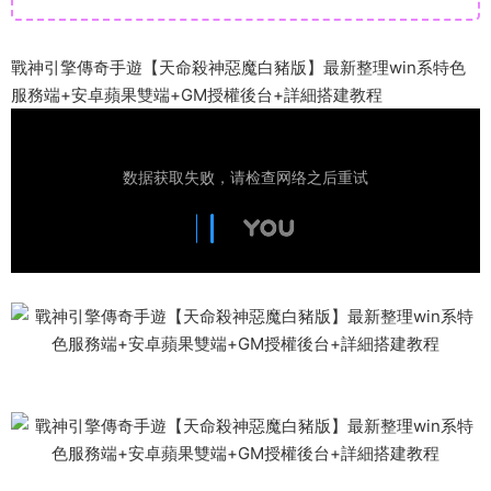
戰神引擎傳奇手遊【天命殺神惡魔白豬版】最新整理win系特色
服務端+安卓蘋果雙端+GM授權後台+詳細搭建教程