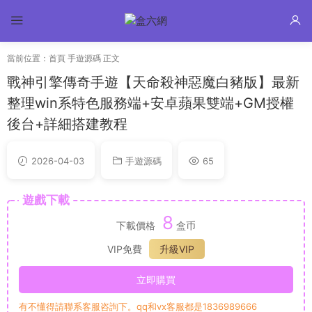
當前位置：
首頁
手遊源碼
正文
戰神引擎傳奇手遊【天命殺神惡魔白豬版】最新
整理win系特色服務端+安卓蘋果雙端+GM授權
後台+詳細搭建教程
2026-04-03
手遊源碼
65
遊戲下載
8
下載價格
盒币
VIP免費
升級VIP
立即購買
有不懂得請聯系客服咨詢下。qq和vx客服都是1836989666