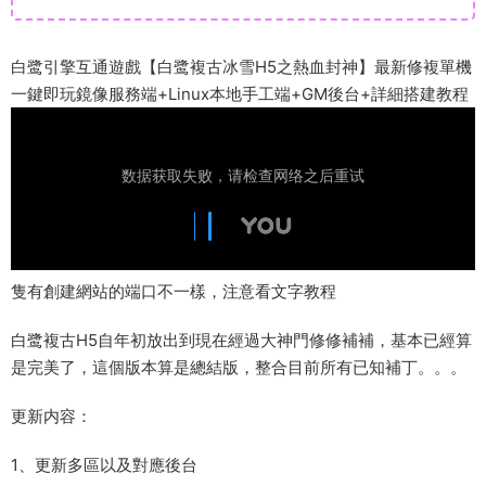
白鹭引擎互通遊戲【白鹭複古冰雪H5之熱血封神】最新修複單機
一鍵即玩鏡像服務端+Linux本地手工端+GM後台+詳細搭建教程
隻有創建網站的端口不一樣，注意看文字教程
白鹭複古H5自年初放出到現在經過大神門修修補補，基本已經算
是完美了，這個版本算是總結版，整合目前所有已知補丁。。。
更新内容：
1、更新多區以及對應後台