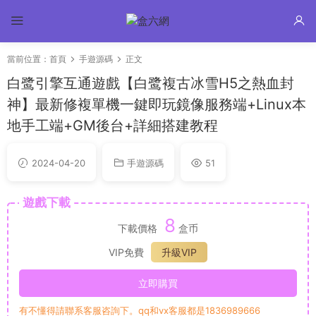
當前位置：
首頁
手遊源碼
正文
白鹭引擎互通遊戲【白鹭複古冰雪H5之熱血封
神】最新修複單機一鍵即玩鏡像服務端+Linux本
地手工端+GM後台+詳細搭建教程
2024-04-20
手遊源碼
51
遊戲下載
8
下載價格
盒币
VIP免費
升級VIP
立即購買
有不懂得請聯系客服咨詢下。qq和vx客服都是1836989666