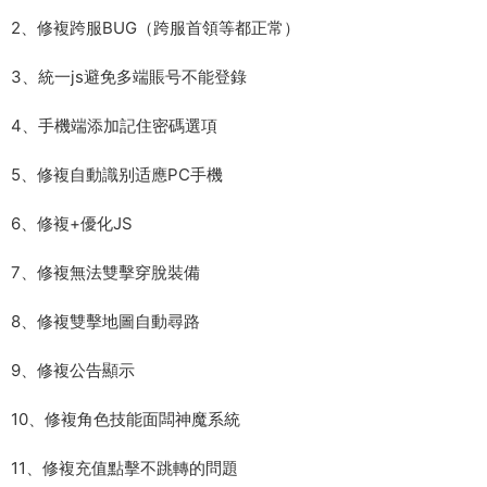
2、修複跨服BUG（跨服首領等都正常）
3、統一js避免多端賬号不能登錄
4、手機端添加記住密碼選項
5、修複自動識别适應PC手機
6、修複+優化JS
7、修複無法雙擊穿脫裝備
8、修複雙擊地圖自動尋路
9、修複公告顯示
10、修複角色技能面闆神魔系統
11、修複充值點擊不跳轉的問題