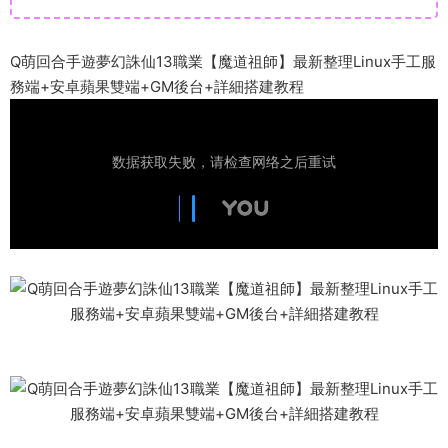
Q萌回合手遊夢幻誅仙13職業【魔道祖師】最新整理Linux手工服
務端+安卓蘋果雙端+GM後台+詳細搭建教程