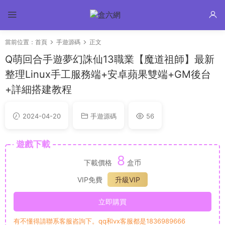
當前位置：
首頁
手遊源碼
正文
Q萌回合手遊夢幻誅仙13職業【魔道祖師】最新
整理Linux手工服務端+安卓蘋果雙端+GM後台
+詳細搭建教程
2024-04-20
手遊源碼
56
遊戲下載
8
下載價格
盒币
VIP免費
升級VIP
立即購買
有不懂得請聯系客服咨詢下。qq和vx客服都是1836989666