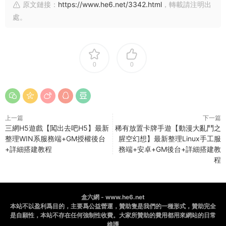
原文鏈接：
https://www.he6.net/3342.html
，轉載請注明出
處。
0
0
上一篇
下一篇
三網H5遊戲【闖出去吧H5】最新
稀有放置卡牌手遊【動漫大亂鬥之
整理WIN系服務端+GM授權後台
腥空幻想】最新整理Linux手工服
+詳細搭建教程
務端+安卓+GM後台+詳細搭建教
程
盒六網 - www.he6.net
本站不以盈利爲目的，主要爲公益營運，贊助隻是我們的一種形式，贊助完全
是自願性，本站不存在任何強制性收費。大家所贊助的費用都用來網站的日常
維護