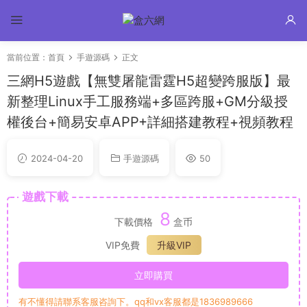
當前位置：
首頁
手遊源碼
正文
三網H5遊戲【無雙屠龍雷霆H5超變跨服版】最
新整理Linux手工服務端+多區跨服+GM分級授
權後台+簡易安卓APP+詳細搭建教程+視頻教程
2024-04-20
手遊源碼
50
遊戲下載
8
下載價格
盒币
VIP免費
升級VIP
立即購買
有不懂得請聯系客服咨詢下。qq和vx客服都是1836989666