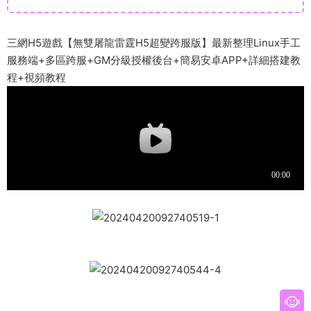
三網H5遊戲【無雙屠龍雷霆H5超變跨服版】最新整理Linux手工
服務端+多區跨服+GM分級授權後台+簡易安卓APP+詳細搭建教
程+視頻教程