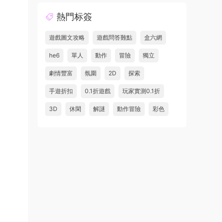
熱門标簽
遊戲圖文攻略
遊戲問答難點
盒六網
he6
單人
動作
冒險
獨立
劇情豐富
氛圍
2D
探索
手遊折扣
0.1折遊戲
玩家實測0.1折
3D
休閑
解謎
動作冒險
彩色