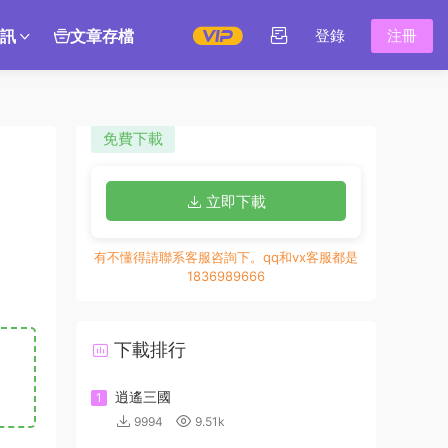
訊
文章存檔
登錄
注冊
免費下載
立即下載
有不懂得請聯系客服咨詢下。qq和vx客服都是
1836989666
下載排行
逍遙三國
1
9994
9.51k