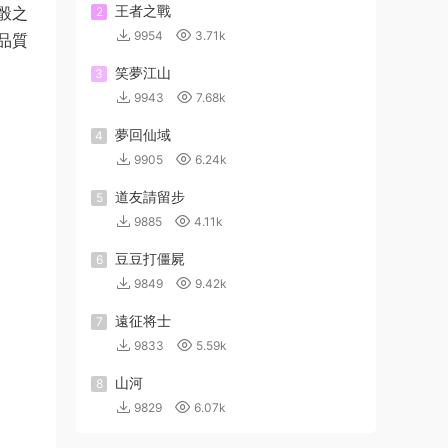
王者之戰
骰之
2
9954
3.71k
品質
笑夢江山
3
9943
7.68k
夢回仙域
4
9905
6.24k
道友請留步
5
9885
4.11k
豆豆打僵屍
6
9849
9.42k
遠征将士
7
9833
5.59k
山河
8
9829
6.07k