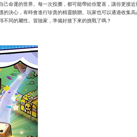
自己命運的世界。每一次投擲，都可能帶給你驚喜，讓你更接近
護的決心，有時會進行珍貴的精靈饋贈。玩家也可以通過收集高
得不同的屬性。冒險家，準備好接下來的挑戰了嗎？