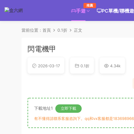
推薦
手遊
PC單機/聯機
當前位置：
首頁
0.1折
正文
閃電機甲
2026-03-17
0.1折
4.34k
下載地址1
立即下載
有不懂得請聯系客服咨詢下。qq和vx客服都是183698966