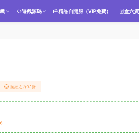
遊戲
遊戲源碼
精品自開服（VIP免費）
盒六資
魔紋之力0.1折
6