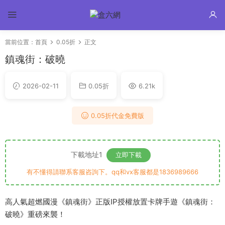
當前位置：
首頁
0.05折
正文
鎮魂街：破曉
2026-02-11
0.05折
6.21k
0.05折代金免費版
下載地址1
立即下載
有不懂得請聯系客服咨詢下。qq和vx客服都是1836989666
高人氣超燃國漫《鎮魂街》正版IP授權放置卡牌手遊《鎮魂街：
破曉》重磅來襲！