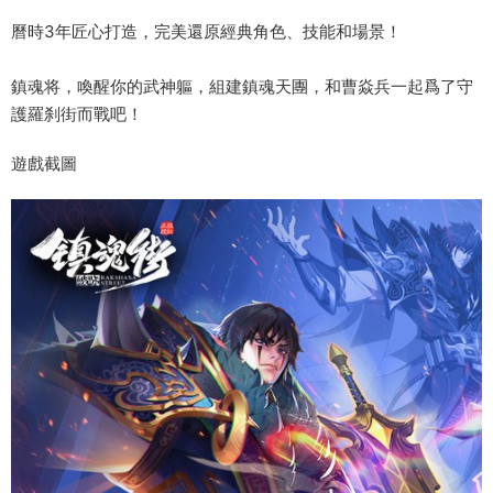
曆時3年匠心打造，完美還原經典角色、技能和場景！
鎮魂将，喚醒你的武神軀，組建鎮魂天團，和曹焱兵一起爲了守
護羅刹街而戰吧！
遊戲截圖