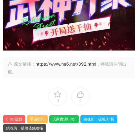
原文鏈接：
https://www.he6.net/392.html
，轉載請注明出
處。
0
0
0.1折遊戲
手遊折扣
玩家實測0.1折
鎮魂街：破曉0.1折
鎮魂街：破曉省錢攻略