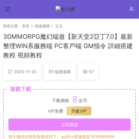
當前位置：
首頁
端遊源碼
正文
3DMMORPG魔幻端遊【新天堂2亞丁7.0】最新
整理WIN系服務端 PC客戶端 GM指令 詳細搭建
教程 視頻教程
2024-11-20
端遊源碼
67
遊戲下載
8
下載價格
盒币
VIP免費
升級VIP
立即購買
有不懂得請聯系客服咨詢下。qq和vx客服都是1836989666