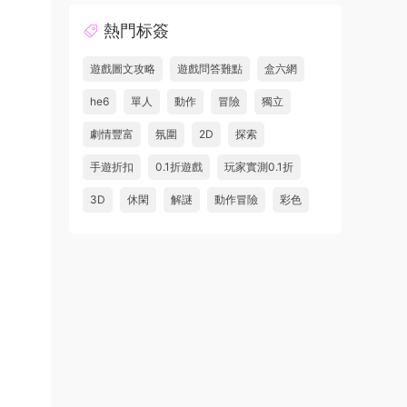
熱門标簽
遊戲圖文攻略
遊戲問答難點
盒六網
he6
單人
動作
冒險
獨立
劇情豐富
氛圍
2D
探索
手遊折扣
0.1折遊戲
玩家實測0.1折
3D
休閑
解謎
動作冒險
彩色