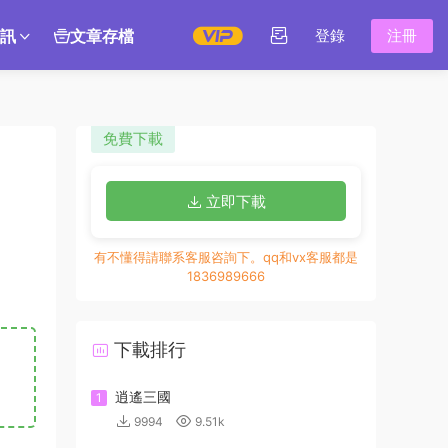
訊
文章存檔
登錄
注冊
免費下載
立即下載
有不懂得請聯系客服咨詢下。qq和vx客服都是
1836989666
下載排行
逍遙三國
1
9994
9.51k