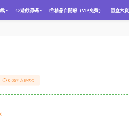
遊戲
遊戲源碼
精品自開服（VIP免費）
盒六資
0.05折永動代金
6