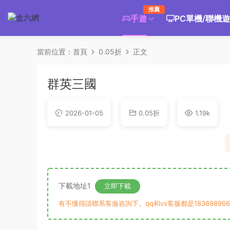
推薦
手遊
PC單機/聯機
當前位置：
首頁
0.05折
正文
群英三國
2026-01-05
0.05折
1.19k
下載地址1
立即下載
有不懂得請聯系客服咨詢下。qq和vx客服都是183698966