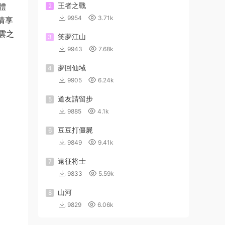
王者之戰
體
2
9954
3.71k
情享
雲之
笑夢江山
3
9943
7.68k
夢回仙域
4
9905
6.24k
道友請留步
5
9885
4.1k
豆豆打僵屍
6
9849
9.41k
遠征将士
7
9833
5.59k
山河
8
9829
6.06k