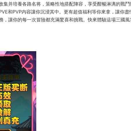
收集并培養各路名将，策略性地搭配陣容，享受酣暢淋漓的戰鬥
VE和PVP内容讓你沉浸其中。更有超值福利等你來拿，讓你盡
務，讓你的每一次冒險都充滿驚喜和挑戰。快來體驗這場三國風