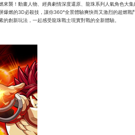
燃來襲！動畫人物、經典劇情深度還原、龍珠系列人氣角色大集
爆燃的3D必殺技，讓你360°全景體驗爽快而又激烈的超燃戰
素的創新玩法，一起感受龍珠戰士現實對戰的全新體驗。