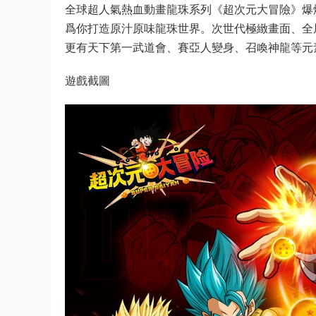
全球超人氣熱血動畫龍珠系列《超次元大冒險》爆
爲你打造原汁原味龍珠世界。次世代極緻畫面、全屏
更有天下第一武道會、賽亞人變身、召喚神龍等元
遊戲截圖