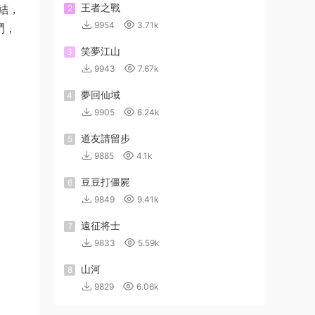
王者之戰
結，
2
9954
3.71k
鬥，
笑夢江山
3
9943
7.67k
夢回仙域
4
9905
6.24k
道友請留步
5
9885
4.1k
豆豆打僵屍
6
9849
9.41k
遠征将士
7
9833
5.59k
山河
8
9829
6.06k