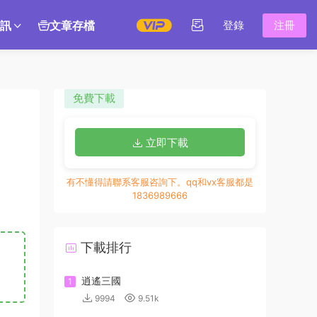
訊
文章存檔
登錄
注冊
免費下載
立即下載
有不懂得請聯系客服咨詢下。qq和vx客服都是
1836989666
下載排行
逍遙三國
1
9994
9.51k