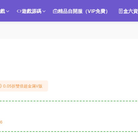
遊戲
遊戲源碼
精品自開服（VIP免費）
盒六資
0.05折雙倍超金滿V版
6