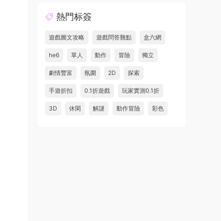
熱門标簽
遊戲圖文攻略
遊戲問答難點
盒六網
he6
單人
動作
冒險
獨立
劇情豐富
氛圍
2D
探索
手遊折扣
0.1折遊戲
玩家實測0.1折
3D
休閑
解謎
動作冒險
彩色