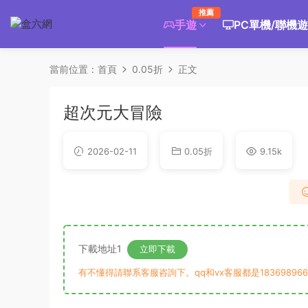
推薦
手遊
PC單機/聯機
當前位置：
首頁
0.05折
正文
超次元大冒險
2026-02-11
0.05折
9.15k
下載地址1
立即下載
有不懂得請聯系客服咨詢下。qq和vx客服都是183698966