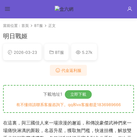
當前位置：
首頁
BT服
正文
明日戰姬
2026-03-23
BT服
5.27k
代金返利服
下載地址1
立即下載
有不懂得請聯系客服咨詢下。qq和vx客服都是1836989666
在這裏，與三國佳人來一場浪漫的邂逅，和傳說豪傑武神們來一
場痛快淋漓的厮殺，名器升星，獲取無門檻，快速挂機，解放雙