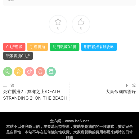
0
0
0.1折遊戲
手遊折扣
明日戰姬0.1折
明日戰姬省錢攻略
玩家實測0.1折
上一篇
下一篇
死亡擱淺2：冥灘之上/DEATH
大秦帝國風雲錄
STRANDING 2: ON THE BEACH
盒六網 - www.he6.net
本站不以盈利爲目的，主要爲公益營運，贊助隻是我們的一種形式，贊助完全
是自願性，本站不存在任何強制性收費。大家所贊助的費用都用來網站的日常
維護