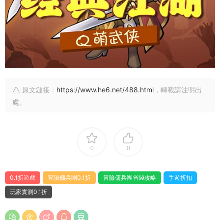
原文鏈接：
https://www.he6.net/488.html
，轉載請注明出
處。
0
0
0.1折遊戲
冒險傭兵團0.1折
冒險傭兵團省錢攻略
手遊折扣
玩家實測0.1折