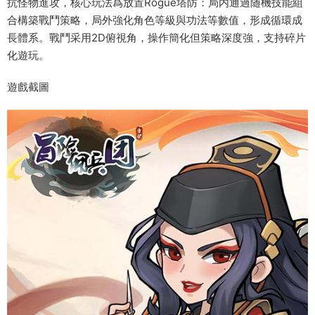
抗怪物進攻，核心玩法爲‌放置Rogue塔防‌：局内通過随機技能組
合構築戰鬥策略，局外強化角色等級與功法等數值，形成循環成
長體系。戰鬥采用2D俯視角，操作簡化但策略深度強，支持碎片
化遊玩。‌‌
遊戲截圖