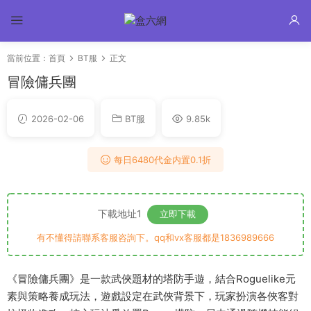
當前位置：
首頁
BT服
正文
冒險傭兵團
2026-02-06
BT服
9.85k
每日6480代金内置0.1折
下載地址1
立即下載
有不懂得請聯系客服咨詢下。qq和vx客服都是1836989666
《冒險傭兵團》是一款武俠題材的塔防手遊，結合Roguelike元
素與策略養成玩法，遊戲設定在武俠背景下，玩家扮演各俠客對