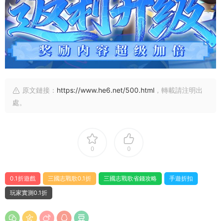
原文鏈接：
https://www.he6.net/500.html
，轉載請注明出
處。
0
0
0.1折遊戲
三國志戰歌0.1折
三國志戰歌省錢攻略
手遊折扣
玩家實測0.1折