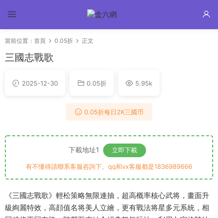
當前位置：
首頁
0.05折
正文
三國志戰歌
2025-12-30
0.05折
5.95k
0.05折每日2K三國币
下載地址1
立即下載
有不懂得請聯系客服咨詢下。qq和vx客服都是1836989666
《三國志戰歌》輕松策略無限連抽，超高概率核心武将，畫面升
級絢麗特效，高顔值名将美人立繪，更有戰法将星多元系統，相