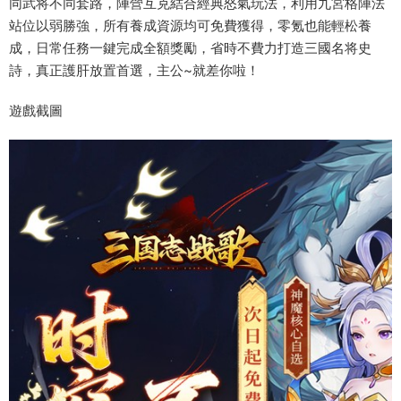
同武将不同套路，陣營互克結合經典怒氣玩法，利用九宮格陣法
站位以弱勝強，所有養成資源均可免費獲得，零氪也能輕松養
成，日常任務一鍵完成全額獎勵，省時不費力打造三國名将史
詩，真正護肝放置首選，主公~就差你啦！
遊戲截圖