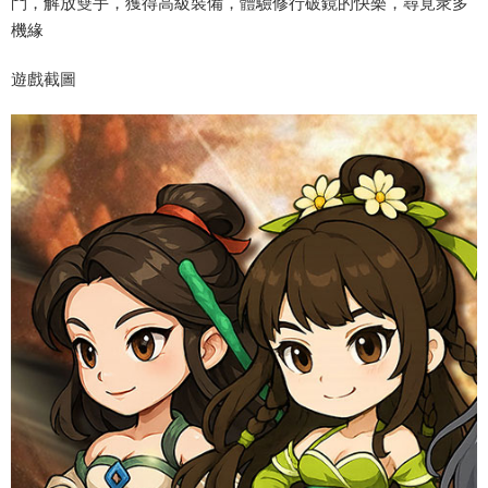
鬥，解放雙手，獲得高級裝備，體驗修行破鏡的快樂，尋覓衆多
機緣
遊戲截圖