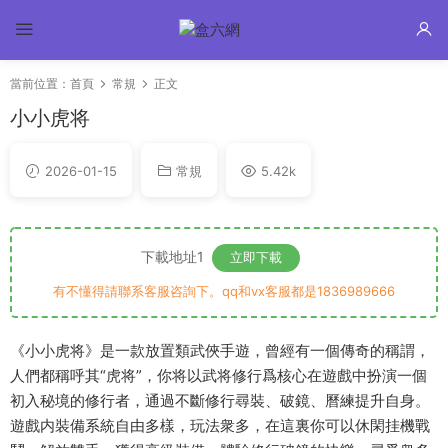
當前位置：
首頁
常規
正文
小小虎将
2026-01-15
常規
5.42k
下載地址1
立即下載
有不懂得請聯系客服咨詢下。qq和vx客服都是1836989666
《小小虎将》是一款放置類武俠手遊，曾經有一個傳奇的稱謂，
人們都稱呼其“虎将”，你将以武将修行爲核心在遊戲中扮演一個
初入秘境的修行者，通過不斷修行尋裝、破鏡、曆練提升自身。
遊戲内裝備系統自由多樣，玩法衆多，在這裏你可以休閑挂機戰