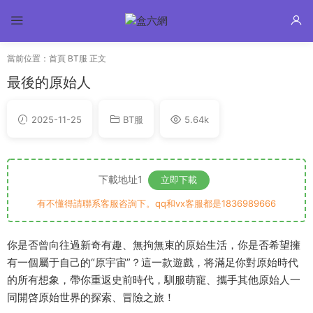
當前位置：
首頁
BT服
正文
最後的原始人
2025-11-25
BT服
5.64k
下載地址1
立即下載
有不懂得請聯系客服咨詢下。qq和vx客服都是1836989666
你是否曾向往過新奇有趣、無拘無束的原始生活，你是否希望擁
有一個屬于自己的“原宇宙”？這一款遊戲，将滿足你對原始時代
的所有想象，帶你重返史前時代，馴服萌寵、攜手其他原始人一
同開啓原始世界的探索、冒險之旅！