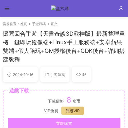
當前位置：
首頁
手遊源碼
正文
懷舊回合手遊【天書奇談3D戰神版】最新整理單
機一鍵即玩鏡像端+Linux手工服務端+安卓蘋果
雙端+假人陪玩+GM授權後台+CDK後台+詳細搭
建教程
2024-10-16
手遊源碼
46
遊戲下載
8
下載價格
盒币
VIP免費
升級VIP
立即購買