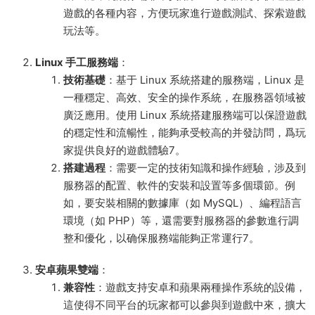
遊戲的各種内容，方便玩家進行遊戲測試、探索遊戲
玩法等。
Linux 手工服務端
：
技術基礎
：基于 Linux 系統搭建的服務端，Linux 是
一種穩定、高效、安全的操作系統，在服務器領域被
廣泛應用。使用 Linux 系統搭建服務端可以保證遊戲
的穩定性和流暢性，能夠承受較高的并發訪問，爲玩
家提供良好的遊戲體驗
7
。
搭建過程
：需要一定的技術知識和操作經驗，涉及到
服務器的配置、軟件的安裝和設置等多個環節。例
如，要安裝相關的數據庫（如 MySQL）、編程語言
環境（如 PHP）等，還需要對服務器的參數進行調
整和優化，以确保服務端能夠正常運行
7
。
安卓蘋果雙端
：
兼容性
：遊戲支持安卓和蘋果兩種操作系統的設備，
這使得不同平台的玩家都可以參與到遊戲中來，擴大