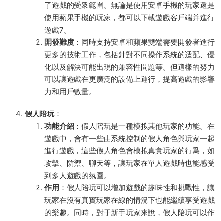
了遊戲的受衆範圍。無論是使用安卓手機的玩家還是
使用蘋果手機的玩家，都可以下載遊戲客戶端并進行
遊戲
7
。
開發難度
：同時支持安卓和蘋果雙端需要開發者進行
更多的技術工作，包括針對不同操作系統的适配、優
化以及解決可能出現的兼容性問題等。但這樣的努力
可以讓遊戲在更廣泛的設備上運行，提高遊戲的影響
力和用戶數量。
假人陪玩
：
功能介紹
：假人陪玩是一種模拟其他玩家的功能。在
遊戲中，會有一些由系統控制的假人角色與玩家一起
進行遊戲，這些假人角色會模拟真實玩家的行爲，如
攻擊、防禦、聊天等，讓玩家在單人遊戲時也能感受
到多人遊戲的氛圍。
作用
：假人陪玩可以增加遊戲的趣味性和挑戰性，讓
玩家在沒有真實玩家在線的情況下也能繼續享受遊戲
的樂趣。同時，對于新手玩家來說，假人陪玩可以作