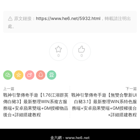
原文鏈接：
https://www.he6.net/5932.html
，轉載請注明出
處。
0
0
上一篇
下一篇
戰神引擎傳奇手遊【1.76江湖群英
戰神引擎傳奇手遊【無雙合擊新UI
傳白豬3】最新整理WIN系複古服
白豬3.1】最新整理WIN系特色服
務端+安卓蘋果雙端+GM授權物品
務端+安卓蘋果雙端+GM授權後台
後台+詳細搭建教程
+詳細搭建教程
盒六網 - www.he6.net