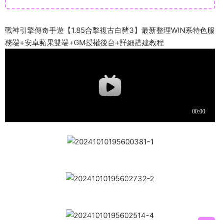
戰神引擎傳奇手遊【1.85合擊複古白豬3】最新整理WIN系特色服
務端+安卓蘋果雙端+GM授權後台+詳細搭建教程