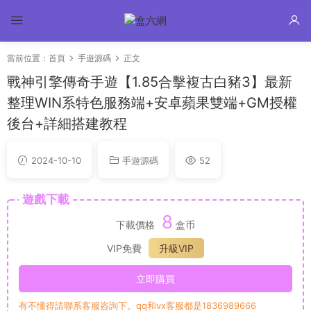
當前位置：
首頁
手遊源碼
正文
戰神引擎傳奇手遊【1.85合擊複古白豬3】最新
整理WIN系特色服務端+安卓蘋果雙端+GM授權
後台+詳細搭建教程
2024-10-10
手遊源碼
52
遊戲下載
8
下載價格
盒币
VIP免費
升級VIP
立即購買
有不懂得請聯系客服咨詢下。qq和vx客服都是1836989666