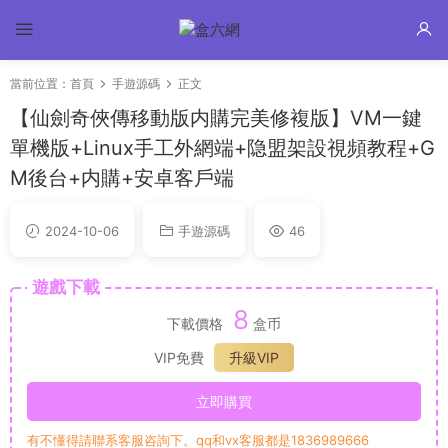
當前位置：
首頁
手遊源碼
正文
【仙劍奇俠傳移動版内購完美修複版】VM一鍵
單機版+Linux手工外網端+隐盟架設視頻教程+G
M後台+内購+安卓客戶端
2024-10-06
手遊源碼
46
遊戲下載
8
下載價格
盒币
VIP免費
升級VIP
立即購買
有不懂得請聯系客服咨詢下。qq和vx客服都是1836989666