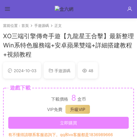
當前位置：
首頁
手遊源碼
正文
XO三端引擎傳奇手遊【九龍星王合擊】最新整理
Win系特色服務端+安卓蘋果雙端+詳細搭建教程
+視頻教程
2024-10-03
手遊源碼
48
遊戲下載
8
下載價格
盒币
VIP免費
升級VIP
立即購買
有不懂得請聯系客服咨詢下。qq和vx客服都是1836989666