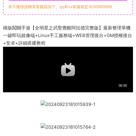
有不懂得請聯系客服咨詢下。qq和vx客服都是1836989666
橫版闖關手遊【全明星之武聖覺醒阿拉德完整版】最新整理單機
一鍵即玩鏡像端+Linux手工服務端+WEB管理後台+GM授權後台
+安卓+詳細搭建教程