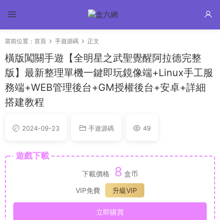
當前位置：
首頁
手遊源碼
正文
橫版闖關手遊【全明星之武聖覺醒阿拉德完整
版】最新整理單機一鍵即玩鏡像端+Linux手工服
務端+WEB管理後台+GM授權後台+安卓+詳細
搭建教程
2024-09-23
手遊源碼
49
遊戲下載
8
下載價格
盒币
VIP免費
升級VIP
立即購買