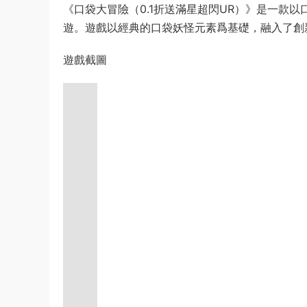
《口袋大冒險（0.1折送滿星超閃UR）》是一款
遊。遊戲以經典的口袋妖怪元素爲基礎，融入了創
遊戲截圖