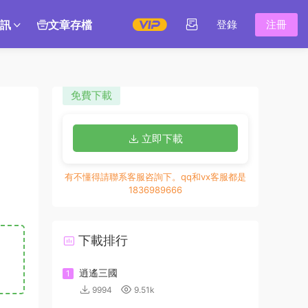
訊
文章存檔
登錄
注冊
免費下載
立即下載
有不懂得請聯系客服咨詢下。qq和vx客服都是
1836989666
下載排行
逍遙三國
1
9994
9.51k