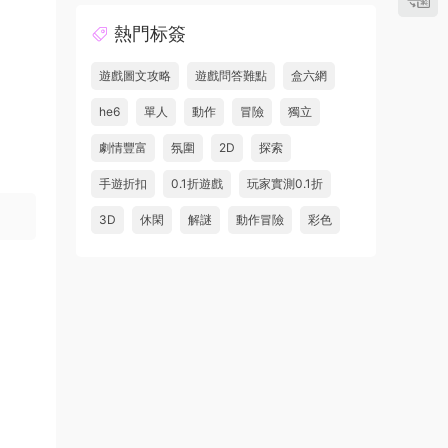
熱門标簽
遊戲圖文攻略
遊戲問答難點
盒六網
he6
單人
動作
冒險
獨立
劇情豐富
氛圍
2D
探索
手遊折扣
0.1折遊戲
玩家實測0.1折
3D
休閑
解謎
動作冒險
彩色