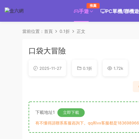
推薦
手遊
PC單機/聯機
當前位置：
首頁
0.1折
正文
口袋大冒險
2025-11-27
0.1折
1.72k
下載地址1
立即下載
有不懂得請聯系客服咨詢下。qq和vx客服都是183698966