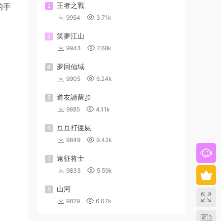
王者之戰
的手
2
9954
3.71k
笑夢江山
3
9943
7.68k
夢回仙域
4
9905
6.24k
道友請留步
5
9885
4.11k
豆豆打僵屍
6
9849
9.42k
遠征将士
7
9833
5.59k
山河
8
9829
6.07k