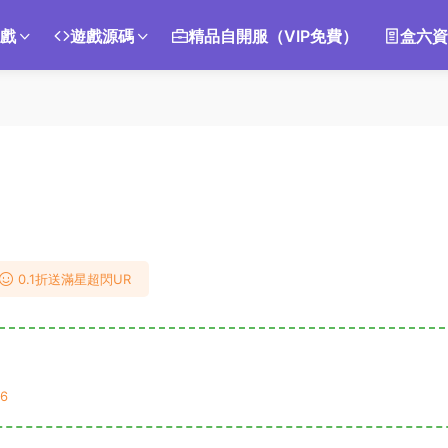
遊戲
遊戲源碼
精品自開服（VIP免費）
盒六資
0.1折送滿星超閃UR
6