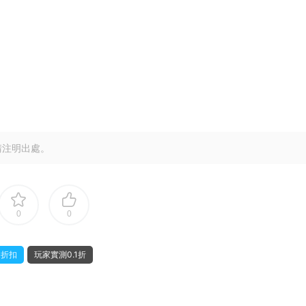
請注明出處。
0
0
遊折扣
玩家實測0.1折