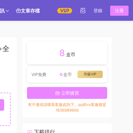
訊
文章存檔
登錄
注冊
+全
8
盒币
VIP免費
0
盒币
升級VIP
立即購買
有不懂得請聯系客服咨詢下。qq和vx客服都是
1836989666
下載排行