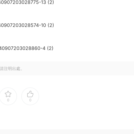
請注明出處。
0
0