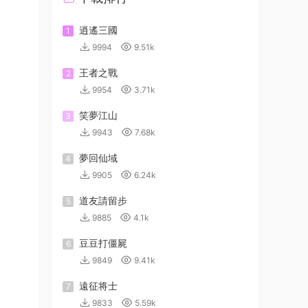
逍遙三國
1
9994
9.51k
王者之戰
2
9954
3.71k
笑夢江山
3
9943
7.68k
夢回仙域
4
9905
6.24k
道友請留步
5
9885
4.1k
豆豆打僵屍
6
9849
9.41k
遠征将士
7
9833
5.59k