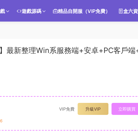
遊戲
遊戲源碼
精品自開服（VIP免費）
盒六資
】最新整理Win系服務端+安卓+PC客戶端
VIP免費
升級VIP
立即購買
6