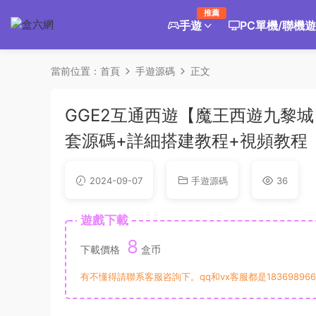
推薦
手遊
PC單機/聯機
當前位置：
首頁
手遊源碼
正文
GGE2互通西遊【魔王西遊九黎城
套源碼+詳細搭建教程+視頻教程
2024-09-07
手遊源碼
36
遊戲下載
8
下載價格
盒币
有不懂得請聯系客服咨詢下。qq和vx客服都是183698966