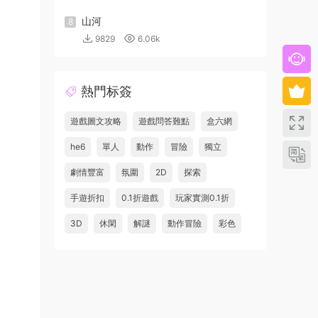
山河
8
9829
6.06k
熱門标簽
遊戲圖文攻略
遊戲問答難點
盒六網
he6
單人
動作
冒險
獨立
劇情豐富
氛圍
2D
探索
手遊折扣
0.1折遊戲
玩家實測0.1折
3D
休閑
解謎
動作冒險
彩色