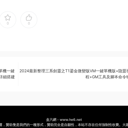
0
0
單機一鍵
2024最新整理三系劍靈之T1鎏金微變版VM一鍵單機版+隐盟
+詳細搭建
程+GM工具及腳本命令物
盒六網 - www.he6.net
運，贊助隻是我們的一種形式，贊助完全是自願性，本站不存在任何強制性收費。大