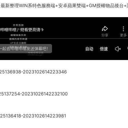
0】最新整理WIN系特色服務端+安卓蘋果雙端+GM授權物品後台+