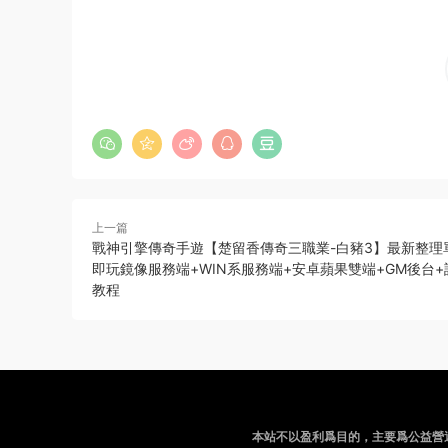
上一篇
戰神引擎傳奇手遊【楚留香傳奇三職業-白豬3】最新整理
即玩鏡像服務端+WIN系服務端+安卓蘋果雙端+GM後台
教程
本站不以盈利爲目的，主要爲公益營