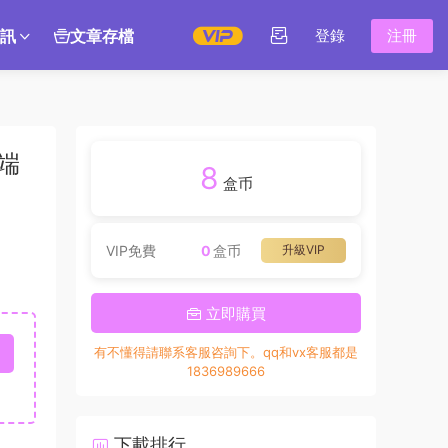
訊
文章存檔
登錄
注冊
端
8
盒币
VIP免費
0
盒币
升級VIP
立即購買
有不懂得請聯系客服咨詢下。qq和vx客服都是
1836989666
下載排行