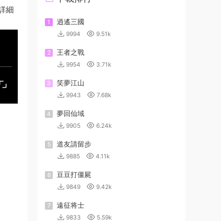
詳細
逍遙三國
1
9994
9.51k
王者之戰
2
9954
3.71k
笑夢江山
3
9943
7.68k
夢回仙域
4
9905
6.24k
道友請留步
5
9885
4.11k
豆豆打僵屍
6
9849
9.42k
遠征将士
7
9833
5.59k