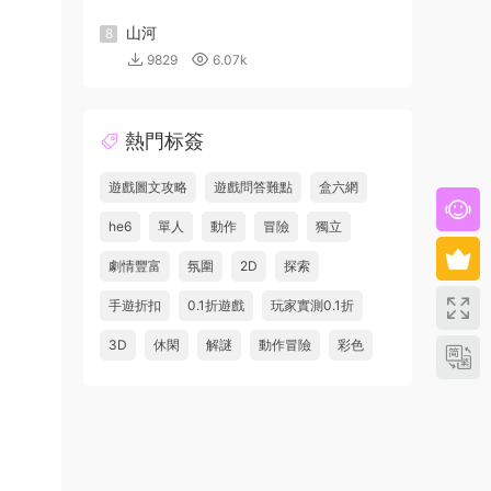
山河
8
9829
6.07k
熱門标簽
遊戲圖文攻略
遊戲問答難點
盒六網
he6
單人
動作
冒險
獨立
劇情豐富
氛圍
2D
探索
手遊折扣
0.1折遊戲
玩家實測0.1折
3D
休閑
解謎
動作冒險
彩色