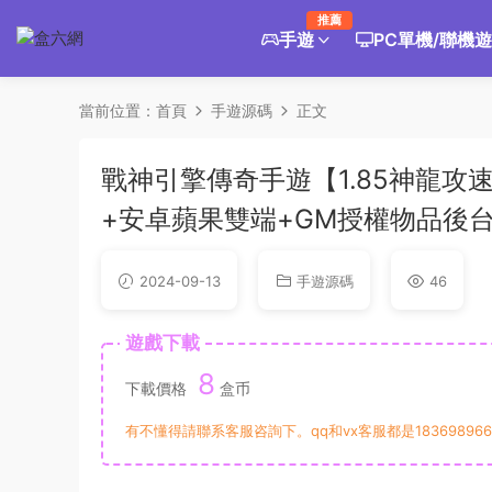
推薦
手遊
PC單機/聯機
當前位置：
首頁
手遊源碼
正文
戰神引擎傳奇手遊【1.85神龍攻
+安卓蘋果雙端+GM授權物品後
2024-09-13
手遊源碼
46
遊戲下載
8
下載價格
盒币
有不懂得請聯系客服咨詢下。qq和vx客服都是183698966