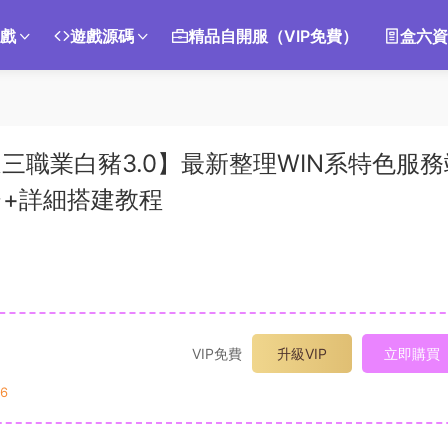
遊戲
遊戲源碼
精品自開服（VIP免費）
盒六資
速三職業白豬3.0】最新整理WIN系特色服務
台+詳細搭建教程
VIP免費
升級VIP
立即購買
6