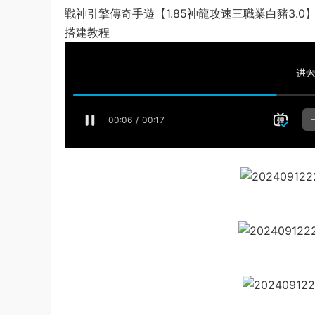
戰神引擎傳奇手遊【1.85神龍攻速三職業白豬3.
搭建教程