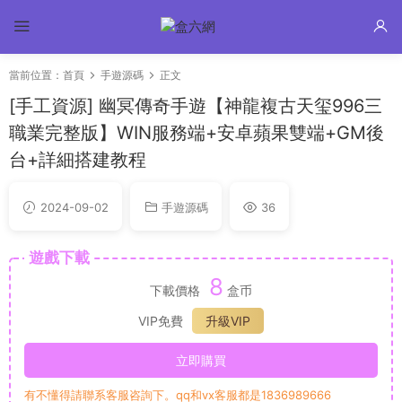
當前位置：
首頁
手遊源碼
正文
[手工資源] 幽冥傳奇手遊【神龍複古天玺996三
職業完整版】WIN服務端+安卓蘋果雙端+GM後
台+詳細搭建教程
2024-09-02
手遊源碼
36
遊戲下載
8
下載價格
盒币
VIP免費
升級VIP
立即購買
有不懂得請聯系客服咨詢下。qq和vx客服都是1836989666