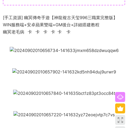
[手工資源] 幽冥傳奇手遊【神龍複古天玺996三職業完整版】
WIN服務端+安卓蘋果雙端+GM後台+詳細搭建教程
幽冥老毛病 卡 卡 卡 卡 卡 卡