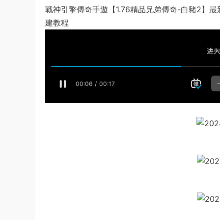
戰神引擎傳奇手遊【1.76精品兄弟傳奇-白豬2】
建教程