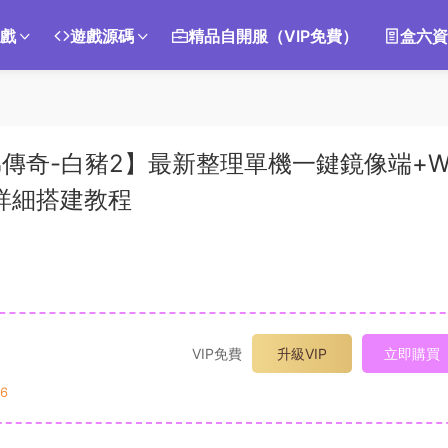
遊戲
遊戲源碼
精品自開服（VIP免費）
盒六資
弟傳奇-白豬2】最新整理單機一鍵鏡像端+W
詳細搭建教程
VIP免費
升級VIP
立即購買
6