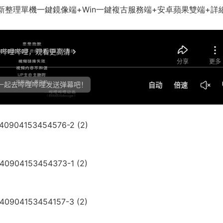
最新整理單機一鍵鏡像端+Win一鍵複古服務端+安卓蘋果雙端+詳