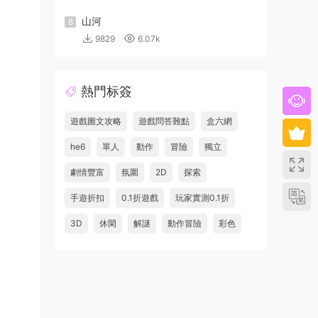
山河
8
9829
6.07k
熱門标簽
遊戲圖文攻略
遊戲問答難點
盒六網
he6
單人
動作
冒險
獨立
劇情豐富
氛圍
2D
探索
手遊折扣
0.1折遊戲
玩家實測0.1折
3D
休閑
解謎
動作冒險
彩色