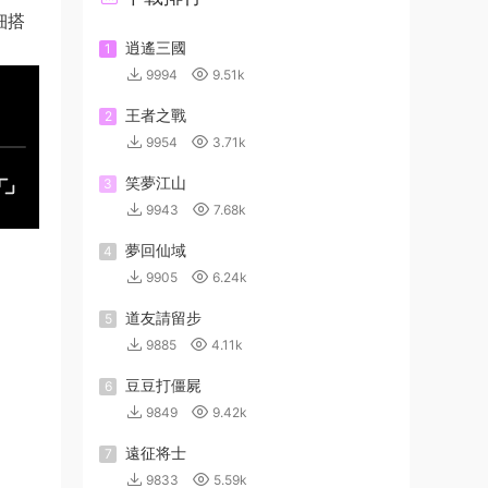
細搭
逍遙三國
1
9994
9.51k
王者之戰
2
9954
3.71k
笑夢江山
3
9943
7.68k
夢回仙域
4
9905
6.24k
道友請留步
5
9885
4.11k
豆豆打僵屍
6
9849
9.42k
遠征将士
7
9833
5.59k