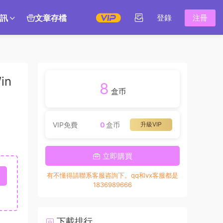
訊
文章存檔
登錄
注冊
in
8
盒币
VIP免費
0
盒币
升級VIP
立即購買
有不懂得請聯系客服咨詢下。qq和vx客服都是
1836989666
下載排行