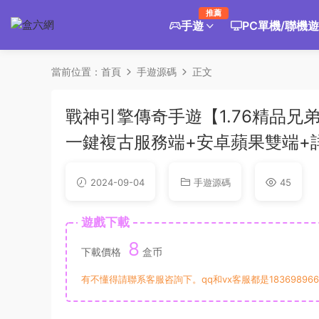
推薦
手遊
PC單機/聯機
當前位置：
首頁
手遊源碼
正文
戰神引擎傳奇手遊【1.76精品兄
一鍵複古服務端+安卓蘋果雙端+
2024-09-04
手遊源碼
45
遊戲下載
8
下載價格
盒币
有不懂得請聯系客服咨詢下。qq和vx客服都是183698966