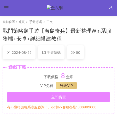
當前位置：
首頁
手遊源碼
正文
戰鬥策略類手遊【海島奇兵】最新整理Win系服
務端+安卓+詳細搭建教程
2024-08-22
手遊源碼
50
遊戲下載
8
下載價格
盒币
VIP免費
升級VIP
立即購買
有不懂得請聯系客服咨詢下。qq和vx客服都是1836989666